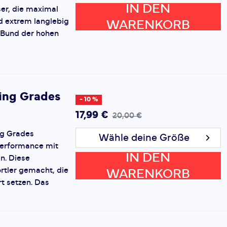
IN DEN
ser, die maximal
d extrem langlebig
WARENKORB
e Bund der hohen
ing Grades
- 10 %
17,99 €
20,00 €
g Grades
Wähle deine Größe
Performance mit
IN DEN
n. Diese
rtler gemacht, die
WARENKORB
t setzen. Das