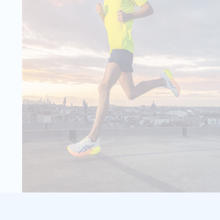
99,00 €
ick Gewicht: 250 g
Wähle deine Größe
 Sohle: Leguano
IN DEN
lexibilität
ür natürliches
WARENKORB
al: Atmungsaktives
 Black
- 10 %
88,99 €
99,00 €
es ja schon immer:
Wähle deine Größe