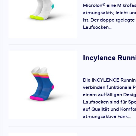
Microlon® eine Mikrofa
atmungsaktiv, leicht un
ist. Der doppeltgelegt
Laufsocken...
Incylence
Runn
Die INCYLENCE Runnin
verbinden funktionale 
einem auffälligen Desig
Laufsocken sind für Spo
auf Qualität und Komfor
atmungsaktive Funk...