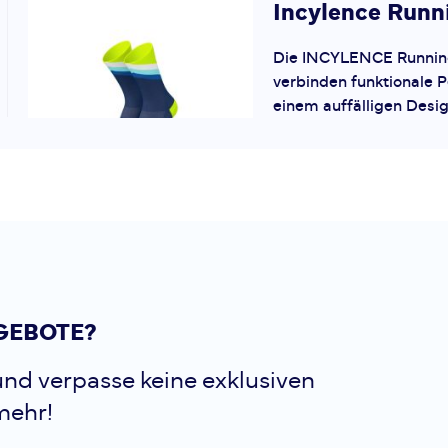
Incylence
Runn
Die INCYLENCE Runnin
verbinden funktionale 
einem auffälligen Desig
Laufsocken sind für Spo
auf Qualität und Komfor
atmungsaktive Funk...
Leguano
Score
Highlights auf einen Bl
GEBOTE?
(pro Schuh in Größe 42)
LIFOLIT® für maximale F
nd verpasse keine exklusiven
Nullabsatz-Sprengung f
mehr!
Laufgefühl Obermateri
Mikrof...