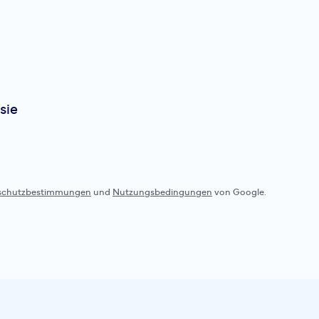
Leguano
Score
Highlights auf einen Bl
sie
(pro Schuh in Größe 42)
LIFOLIT® für maximale F
Nullabsatz-Sprengung f
Laufgefühl Obermateri
Mikrof...
schutzbestimmungen
und
Nutzungsbedingungen
von Google.
Leguano
Score
insgeheim wussten wir 