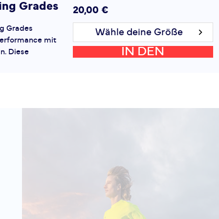
ing Grades
20,00 €
g Grades
Wähle deine Größe
Performance mit
IN DEN
n. Diese
rtler gemacht, die
WARENKORB
t setzen. Das
99,00 €
ick Gewicht: 250 g
Wähle deine Größe
 Sohle: Leguano
IN DEN
lexibilität
ür natürliches
WARENKORB
al: Atmungsaktives