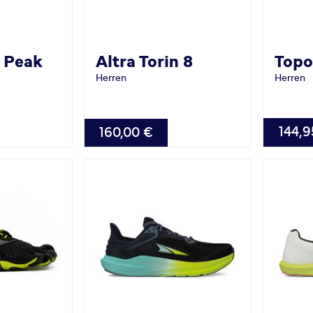
 Peak
Altra
Torin 8
Top
Herren
Herren
VERFÜG
VERFÜGBAR
144,9
160,00 €
42.0
6.0
46.5
48.0
43.0