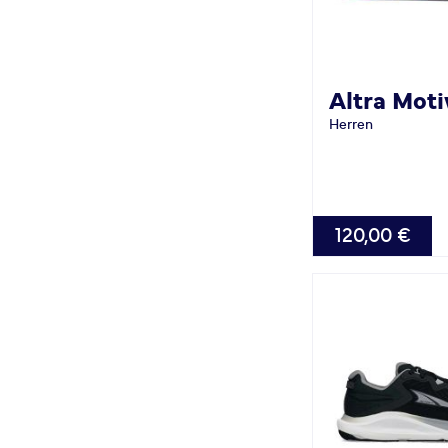
Altra
Moti
Herren
VERFÜGBAR
120,00 €
42.0
42.5
44.5
45.0
4