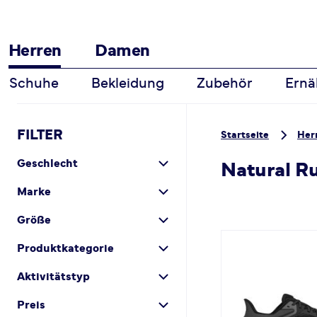
Herren
Damen
Schuhe
Bekleidung
Zubehör
Ernä
Zum Inhalt springen
FILTER
Startseite
Her
Geschlecht
Natural R
Marke
Größe
Produktkategorie
Aktivitätstyp
Preis