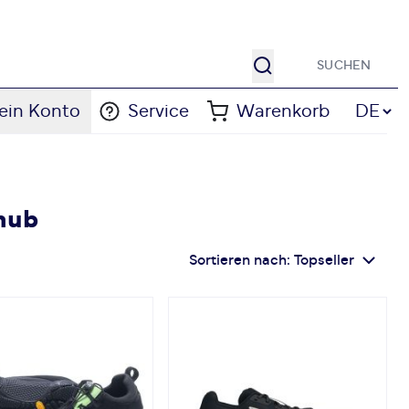
Suche
Sprache
ein Konto
Service
Warenkorb
DE
shub
Sortieren nach:
Topseller