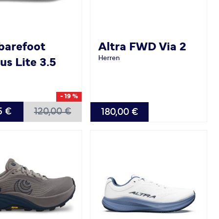
barefoot
Altra
FWD Via 2
Herren
us Lite 3.5
- 19 %
BAR
VERFÜGBAR
5 €
120,00 €
180,00 €
0
47.0
48.0
46.5