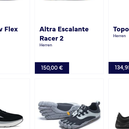
v Flex
Altra
Escalante
Top
Herren
Racer 2
Herren
VERFÜG
VERFÜGBAR
134,9
150,00 €
42.5
45.0
6.5
47.0
48.0
45.0
46.0
46.5