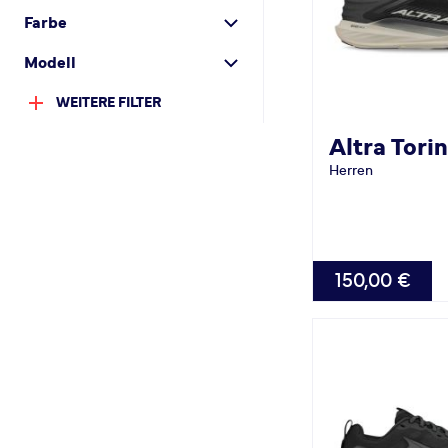
Farbe
Modell
WEITERE FILTER
Altra
Torin
Herren
VERFÜGBAR
150,00 €
40.5
42.0