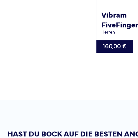
Vibram
FiveFinge
Herren
VERFÜGBAR
160,00 €
40.0
46.0
48.0
49.0
HAST DU BOCK AUF DIE BESTEN AN