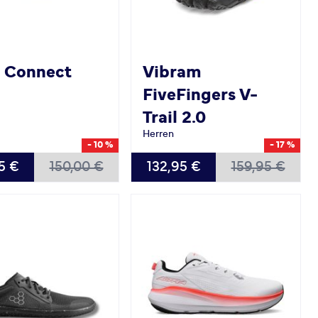
o
Connect
Vibram
FiveFingers V-
Trail 2.0
Herren
- 10 %
- 17 %
BAR
VERFÜGBAR
5 €
150,00 €
132,95 €
159,95 €
40.0
41.0
43.0
44.0
45.0
46.0
47.0