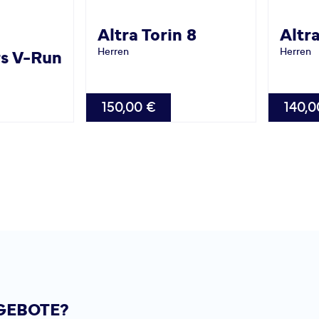
Altra
Torin 8
Altr
Herren
Herren
rs V-Run
VERFÜGBAR
VERFÜG
150,00 €
140,0
48.0
46.0
Seite
GEBOTE?