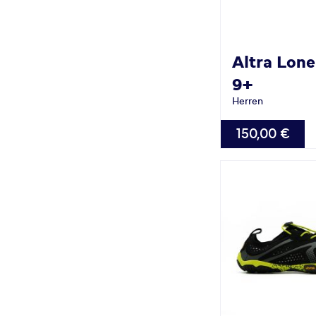
Altra
Lone
9+
Herren
VERFÜGBAR
150,00 €
42.0
42.5
43.0
44.0
4