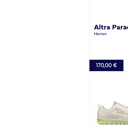
Altra
Para
Herren
VERFÜGBAR
170,00 €
42.0
46.0