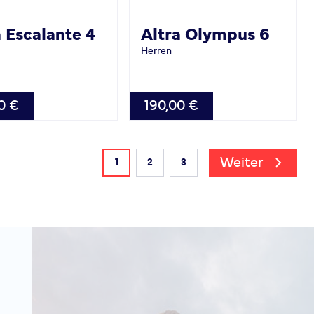
a
Escalante 4
Altra
Olympus 6
Herren
BAR
VERFÜGBAR
0 €
190,00 €
42.0
Weiter
Sie lesen gerade die Seite
1
2
3
Seite
Seite
Seite