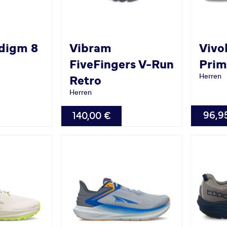
digm 8
Vibram
Vivo
FiveFingers V-Run
Prim
Herren
Retro
Herren
VERFÜG
VERFÜGBAR
96,9
140,00 €
40.0
46.
40.0
46.0
49.0