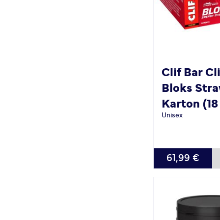
Clif Bar
Cl
Bloks Str
Karton (18
Unisex
61,99 €