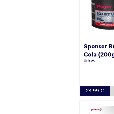
Sponser
B
Cola (200
Unisex
24,99 €