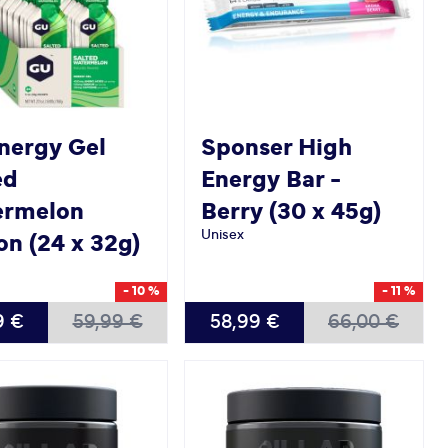
nergy Gel
Sponser
High
ed
Energy Bar -
ermelon
Berry (30 x 45g)
Unisex
on (24 x 32g)
- 10 %
- 11 %
9 €
59,99 €
58,99 €
66,00 €