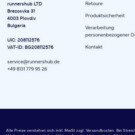
Retoure
runnershub LTD
Brezosvka 31
Produktsicherheit
4003 Plovdiv
Bulgaria
Verarbeitung
personenbezogener D
UIC: 208112576
Kontakt
VAT-ID: BG208112576
service@runnershub.de
+49 8131 779 95 26
Alle Preise verstehen sich inkl. MwSt zzgl. Versandkosten. Bei Stre