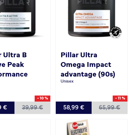
r
Ultra B
Pillar
Ultra
ve Peak
Omega Impact
ormance
advantage (90s)
Unisex
- 10 %
- 11 %
9 €
39,99 €
58,99 €
65,99 €