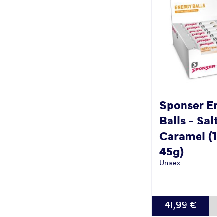
Sponser
E
Balls - Sal
Caramel (1
45g)
Unisex
41,99 €