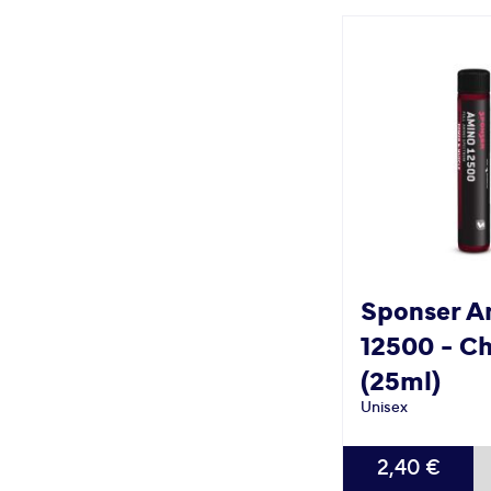
Sponser
A
12500 - C
(25ml)
Unisex
2,40 €