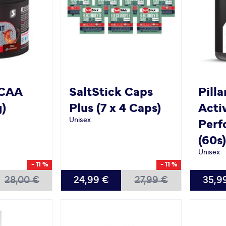
CAA
SaltStick
Caps
Pilla
g)
Plus (7 x 4 Caps)
Acti
Unisex
Perf
(60s)
Unisex
- 11 %
- 11 %
28,00 €
24,99 €
27,99 €
35,9