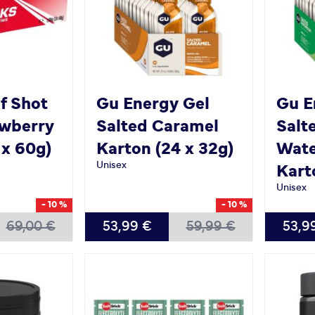
if Shot
Gu
Energy Gel
Gu
E
awberry
Salted Caramel
Salt
 x 60g)
Karton (24 x 32g)
Wat
Unisex
Kart
Unisex
- 10 %
- 10 %
69,00 €
53,99 €
59,99 €
53,9