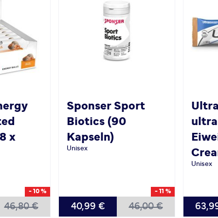
nergy
Sponser
Sport
Ultr
ted
Biotics (90
ultr
8 x
Kapseln)
Eiwe
Unisex
Crea
Unisex
- 10 %
- 11 %
46,80 €
40,99 €
46,00 €
63,9