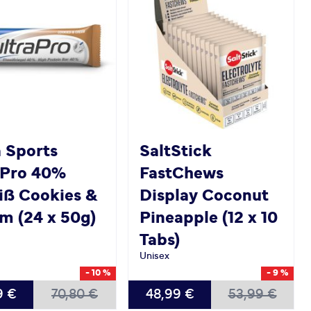
a Sports
SaltStick
aPro 40%
FastChews
iß Cookies &
Display Coconut
m (24 x 50g)
Pineapple (12 x 10
Tabs)
Unisex
- 10 %
- 9 %
9 €
70,80 €
48,99 €
53,99 €