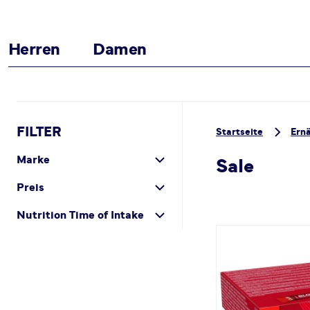
Herren
Damen
Zum Inhalt springen
FILTER
Startseite
Ern
Marke
Sale
Preis
Nutrition Time of Intake