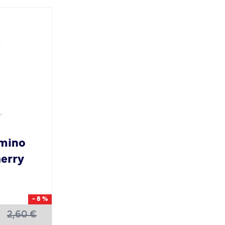
mino
herry
- 8 %
2,60 €