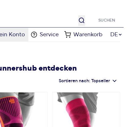
Suche
Sprache
ein Konto
Service
Warenkorb
DE
runnershub entdecken
Sortieren nach:
Topseller