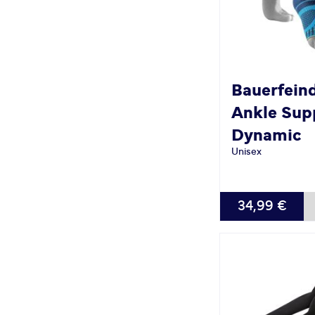
Bauerfein
Ankle Sup
Dynamic
Unisex
VERFÜGBAR
34,99 €
XS
S
M
L
XL
XXL