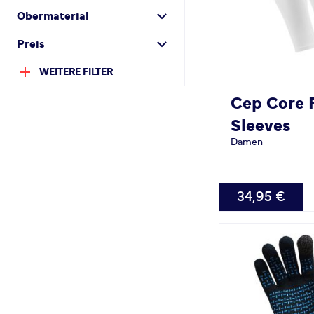
Obermaterial
Preis
WEITERE FILTER
Cep
Core 
Sleeves
Damen
VERFÜGBAR
34,95 €
S
M
L