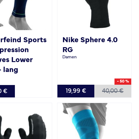
rfeind Sports
Nike
Sphere 4.0
ression
RG
Damen
ves Lower
- lang
- 50 %
VERFÜGBAR
BAR
19,99 €
40,00 €
0 €
XS