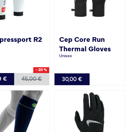
pressport
R2
Cep
Core Run
Thermal Gloves
Unisex
- 20 %
BAR
VERFÜGBAR
9 €
45,00 €
30,00 €
S
XL