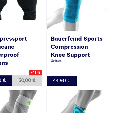
ressport
Bauerfeind Sports
icane
Compression
rproof
Knee Support
Unisex
ens
- 18 %
BAR
VERFÜGBAR
0 €
50,00 €
44,90 €
S
M
L
XL