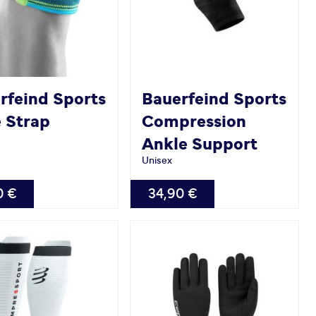
rfeind Sports
Bauerfeind Sports
 Strap
Compression
Ankle Support
Unisex
BAR
VERFÜGBAR
0 €
34,90 €
S
M
L
XL