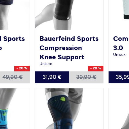
d Sports
Bauerfeind Sports
Com
p
Compression
3.0
Unisex
Knee Support
Unisex
- 20 %
- 20 %
VERFÜGBAR
VERFÜG
49,90 €
31,90 €
39,90 €
35,9
S
M
L
XL
S
M
L
XL