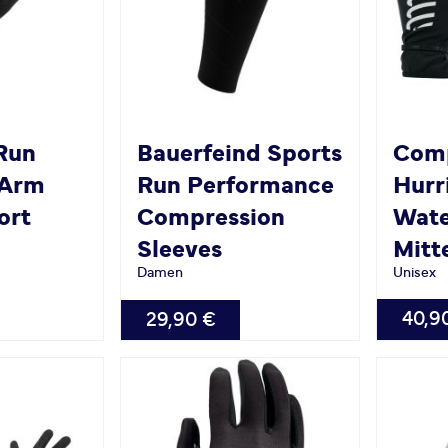
Run
Bauerfeind Sports
Comp
 Arm
Run Performance
Hurr
ort
Compression
Wate
Sleeves
Mitt
Damen
Unisex
VERFÜG
VERFÜGBAR
40,9
29,90 €
XS
M
XL
S
M
L