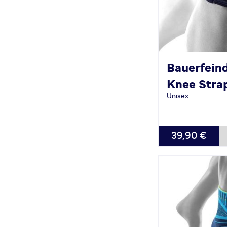
Bauerfein
Knee Stra
Unisex
VERFÜGBAR
39,90 €
S
M
L
XL