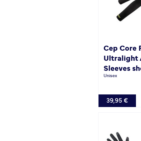
Cep
Core 
Ultralight
Sleeves sh
Unisex
VERFÜGBAR
39,95 €
S
M