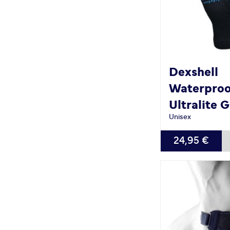
Dexshell
Waterproo
Ultralite 
Unisex
VERFÜGBAR
24,95 €
M