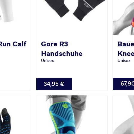
Run Calf
Gore
R3
Baue
Handschuhe
Knee
Unisex
Unisex
VERFÜG
VERFÜGBAR
67,9
34,95 €
XS
S
M
L
X
XXXL