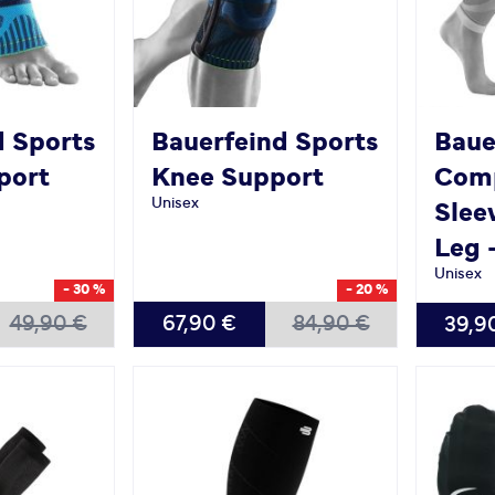
d Sports
Bauerfeind Sports
Baue
port
Knee Support
Comp
Unisex
Slee
Leg 
Unisex
- 30 %
- 20 %
VERFÜGBAR
VERFÜG
49,90 €
67,90 €
84,90 €
39,9
XS
S
M
L
XL
XXL
S
M
L
XL