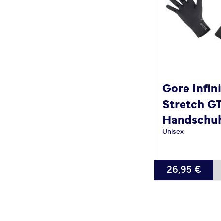
Gore
Infi
Stretch G
Handschu
Unisex
VERFÜGBAR
26,95 €
M
XXL