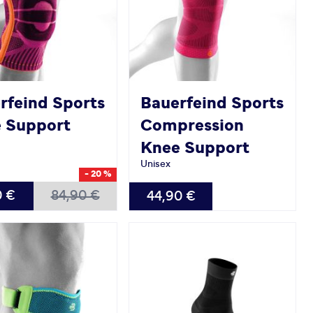
rfeind Sports
Bauerfeind Sports
 Support
Compression
Knee Support
Unisex
- 20 %
BAR
VERFÜGBAR
0 €
84,90 €
44,90 €
L
XXL
S
M
L
XL