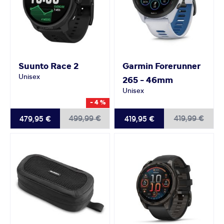
Suunto
Race 2
Garmin
Forerunner
Unisex
265 - 46mm
Unisex
- 4 %
499,99 €
419,99 €
479,95 €
419,95 €