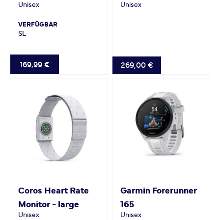
Unisex
Unisex
VERFÜGBAR
S
L
169,99 €
269,00 €
Coros
Heart Rate
Garmin
Forerunner
Monitor - large
165
Unisex
Unisex