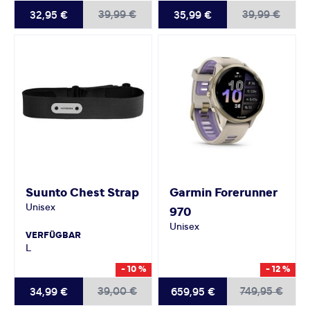
39,99 €
39,99 €
32,95 €
35,99 €
Suunto
Chest Strap
Garmin
Forerunner
Unisex
970
Unisex
VERFÜGBAR
L
- 10 %
- 12 %
39,00 €
749,95 €
34,99 €
659,95 €