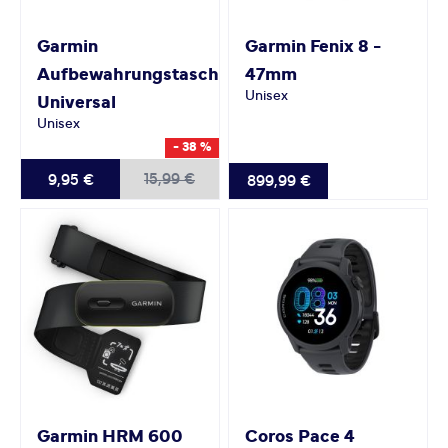
Garmin
Garmin
Fenix 8 -
Aufbewahrungstasche
47mm
Unisex
Universal
Unisex
- 38 %
15,99 €
9,95 €
899,99 €
Garmin
HRM 600
Coros
Pace 4