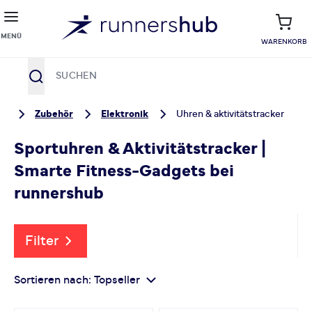
MENÜ
WARENKORB
Suche
Zum Inhalt springen
te
Zubehör
Elektronik
Uhren & aktivitätstracker
Sportuhren & Aktivitätstracker |
Smarte Fitness-Gadgets bei
runnershub
Filter
Sortieren nach:
Topseller