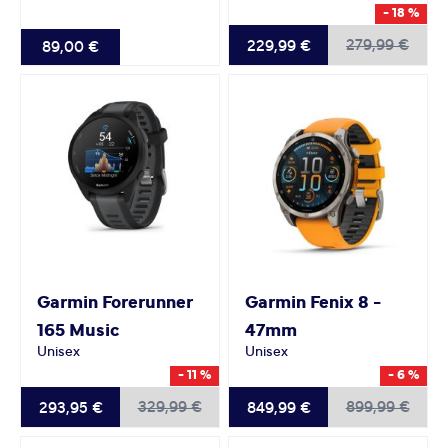
- 18 %
279,99 €
229,99 €
89,00 €
Garmin
Forerunner
Garmin
Fenix 8 -
165 Music
47mm
Unisex
Unisex
- 11 %
- 6 %
329,99 €
899,99 €
293,95 €
849,99 €