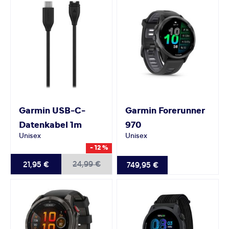
Garmin
USB-C-
Garmin
Forerunner
Datenkabel 1m
970
Unisex
Unisex
- 12 %
24,99 €
21,95 €
749,95 €