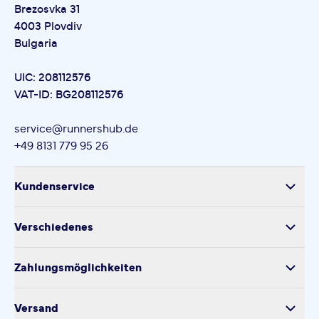
Brezosvka 31
4003 Plovdiv
Bulgaria
UIC: 208112576
VAT-ID: BG208112576
service@runnershub.de
+49 8131 779 95 26
Kundenservice
Versand
Verschiedenes
Retoure
Über uns
Produktsicherheit
Zahlungsmöglichkeiten
Impressum
Verarbeitung personenbezogener Daten
Datenschutz
Versand
Kontakt