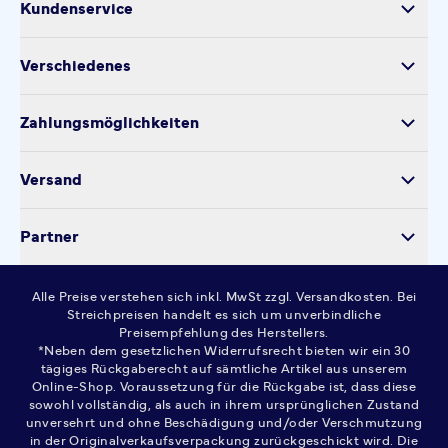
Kundenservice
Versand
Verschiedenes
Retoure
Über uns
Produktsicherheit
Zahlungsmöglichkeiten
Impressum
Verarbeitung personenbezogener Daten
Datenschutz
Versand
Kontakt
Cookie-Einstellungen
Partner
Widerrufsrecht
AGB
Alle Preise verstehen sich inkl. MwSt zzgl. Versandkosten. Bei
FAQ
Streichpreisen handelt es sich um unverbindliche
Preisempfehlung des Herstellers.
*Neben dem gesetzlichen Widerrufsrecht bieten wir ein 30
tägiges Rückgaberecht auf sämtliche Artikel aus unserem
Online-Shop. Voraussetzung für die Rückgabe ist, dass diese
sowohl vollständig, als auch in ihrem ursprünglichen Zustand
unversehrt und ohne Beschädigung und/oder Verschmutzung
in der Originalverkaufsverpackung zurückgeschickt wird. Die