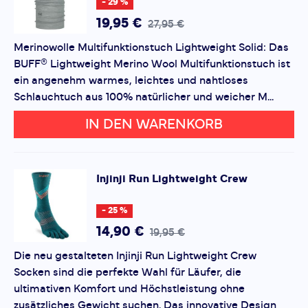
- 29 %
Bewertung hinzufügen
19,95 €
27,95 €
Merinowolle Multifunktionstuch Lightweight Solid: Das
Dieses Formular ist durch reCAPTCHA geschützt – es gelten
BUFF® Lightweight Merino Wool Multifunktionstuch ist
die
Datenschutzbestimmungen
und
Nutzungsbedingungen
von Google.
ein angenehm warmes, leichtes und nahtloses
Schlauchtuch aus 100% natürlicher und weicher M...
IN DEN WARENKORB
Injinji
Run Lightweight Crew
- 25 %
14,90 €
19,95 €
Die neu gestalteten Injinji Run Lightweight Crew
Socken sind die perfekte Wahl für Läufer, die
ultimativen Komfort und Höchstleistung ohne
zusätzliches Gewicht suchen. Das innovative Design