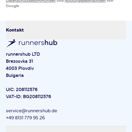
Datenschutzbestimmungen
und
Nutzungsbedingungen
von
Google.
Kontakt
runnershub LTD
Brezosvka 31
4003 Plovdiv
Bulgaria
UIC: 208112576
VAT-ID: BG208112576
service@runnershub.de
+49 8131 779 95 26