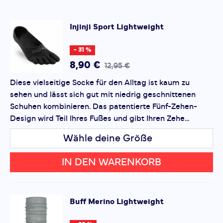
Profil, das unter jeden Schuh passt, ohne zu drücken
oder zu drücken. Und damit sie nicht verrutscht, haben
SCHREIBE EINE BEWERTUNG
Injinji
Sport Lightweight
wir sie mit einer Silikonlasche an der Innenseite der
Sport Lightweight
Ferse versehen, damit Ihre Socke den ganzen Tag lang
Deine Bewertung:
- 31 %
an Ort und Stelle bleibt.
Produktbewertung
8,90 €
12,95 €
Diese vielseitige Socke für den Alltag ist kaum zu
Vorname
Vorname
sehen und lässt sich gut mit niedrig geschnittenen
Schuhen kombinieren. Das patentierte Fünf-Zehen-
Design wird Teil Ihres Fußes und gibt Ihren Zehe...
Überschrift
Überschrift
Wähle deine Größe
Rezension
Rezension
IN DEN WARENKORB
Buff
Merino Lightweight
*
Pflichtfelder