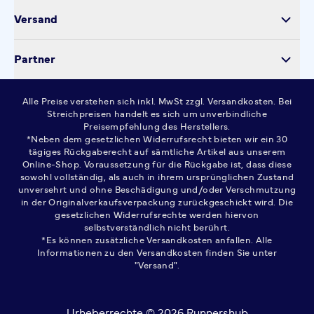
Datenschutz
Versand
Kontakt
Cookie-Einstellungen
Partner
Widerrufsrecht
AGB
Alle Preise verstehen sich inkl. MwSt zzgl. Versandkosten. Bei
FAQ
Streichpreisen handelt es sich um unverbindliche
Preisempfehlung des Herstellers.
*Neben dem gesetzlichen Widerrufsrecht bieten wir ein 30
tägiges Rückgaberecht auf sämtliche Artikel aus unserem
Online-Shop. Voraussetzung für die Rückgabe ist, dass diese
sowohl vollständig, als auch in ihrem ursprünglichen Zustand
unversehrt und ohne Beschädigung und/oder Verschmutzung
in der Originalverkaufsverpackung zurückgeschickt wird. Die
gesetzlichen Widerrufsrechte werden hiervon
selbstverständlich nicht berührt.
*Es können zusätzliche Versandkosten anfallen. Alle
Informationen zu den Versandkosten finden Sie unter
"Versand".
Urheberrechte © 2026 Runnershub