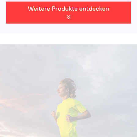
All Terrain Contagrip®-Sohle
für sicheren Halt auf
Weitere Produkte entdecken
jedem Untergrund
Mid-Cut Design
für zusätzlichen Knöchelschutz
Fazit
Der
Salomon X Ultra 360 Leather Mid GTX
ist ein
vielseitiger Wanderschuh, der sich ideal für
anspruchsvolle Tageswanderungen, Mehrtagestouren
und Abenteuer in wechselhaftem Gelände eignet. Wer
Wert auf Langlebigkeit, Wetterfestigkeit und besten
Halt legt, findet in diesem Modell den perfekten
Begleiter.