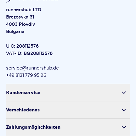
runnershub LTD
Brezosvka 31
4003 Plovdiv
Bulgaria
UIC: 208112576
VAT-ID: BG208112576
service@runnershub.de
+49 8131 779 95 26
Kundenservice
Versand
Verschiedenes
Retoure
Über uns
Produktsicherheit
Zahlungsmöglichkeiten
Impressum
Verarbeitung personenbezogener Daten