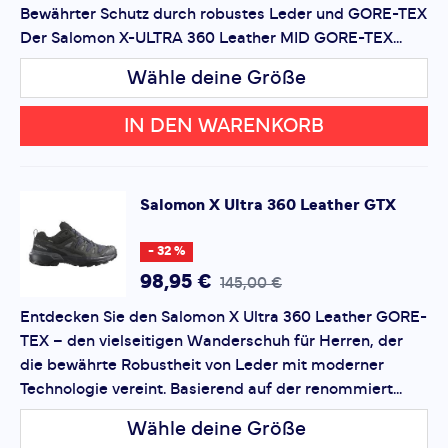
Bewährter Schutz durch robustes Leder und GORE-TEX
Wärme zuverlässig entweichen kann.
Der Salomon X-ULTRA 360 Leather MID GORE-TEX...
Überschrift
Überschrift
Robustes Obermaterial
Wähle deine Größe
Das Obermaterial aus
hochwertigem Leder
sorgt
Rezension
nicht nur für eine edle Optik, sondern auch für
Rezension
IN DEN WARENKORB
langlebigen Schutz vor Steinen, Wurzeln und Abrieb.
Verstärkte Zehen- und Fersenbereiche erhöhen die
Widerstandsfähigkeit zusätzlich.
Salomon
X Ultra 360 Leather GTX
Stabilität und Komfort auf langen Touren
*
Pflichtfelder
Die
ADV-C Chassis-Konstruktion
unterstützt das
- 32 %
natürliche Abrollverhalten des Fußes, gibt Stabilität auf
Bewertung hinzufügen
98,95 €
145,00 €
unebenem Gelände und reduziert das Risiko des
Entdecken Sie den Salomon X Ultra 360 Leather GORE-
Umknickens. Gleichzeitig sorgt die
EnergyCell™-
Dieses Formular ist durch reCAPTCHA geschützt – es gelten
TEX – den vielseitigen Wanderschuh für Herren, der
Mittelsohle
für optimale Dämpfung und ein
die
Datenschutzbestimmungen
und
Nutzungsbedingungen
von Google.
die bewährte Robustheit von Leder mit moderner
angenehmes Laufgefühl – auch auf langen
Technologie vereint. Basierend auf der renommiert...
Wanderungen.
Wähle deine Größe
Grip auf jedem Untergrund