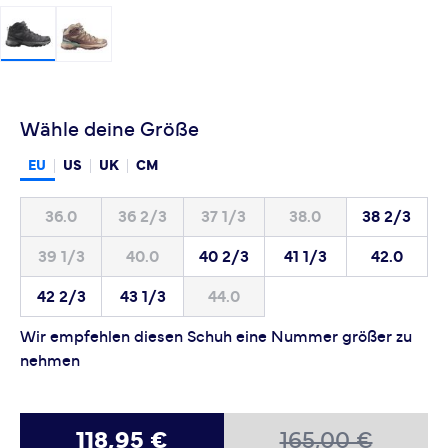
Wähle deine Größe
EU
US
UK
CM
36.0
36 2/3
37 1/3
38.0
38 2/3
39 1/3
40.0
40 2/3
41 1/3
42.0
42 2/3
43 1/3
44.0
Wir empfehlen diesen Schuh eine Nummer größer zu
nehmen
118,95 €
165,00 €