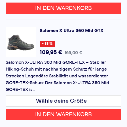
Mit der
All Terrain Contagrip®-Außensohle
bietet der
IN DEN WARENKORB
X Ultra 360 Leather Mid GTX hervorragende Traktion
auf nassem, losem oder felsigem Untergrund. Das
Profil ist so gestaltet, dass es Halt gibt und dennoch
ein flüssiges Vorankommen ermöglicht.
Salomon
X Ultra 360 Mid GTX
Wichtige Features auf einen Blick
- 33 %
109,95 €
165,00 €
Wasserdicht & atmungsaktiv
durch GORE-TEX®-
Membran
Salomon X-ULTRA 360 Mid GORE-TEX – Stabiler
Hiking-Schuh mit nachhaltigem Schutz für lange
Strecken Legendäre Stabilität und wasserdichter
Leder-Obermaterial
für Langlebigkeit und Schutz
GORE-TEX-Schutz Der Salomon X-ULTRA 360 Mid
GORE-TEX is...
ADV-C Chassis
für Stabilität und Gelenkschutz
Wähle deine Größe
IN DEN WARENKORB
EnergyCell™-Dämpfung
für Komfort auf langen Touren