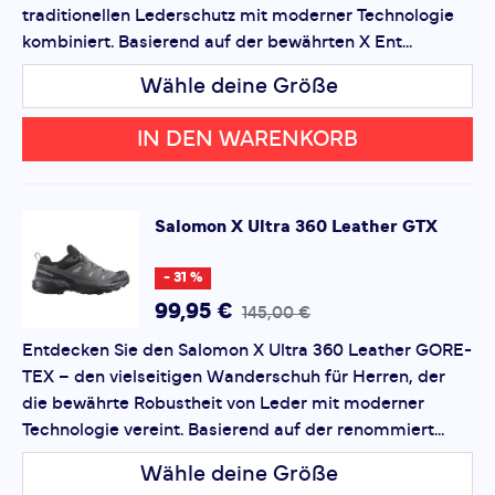
gedämpfte Zwischensohle, GORE-TEX-Membran und
traditionellen Lederschutz mit moderner Technologie
robustes Leder an den entscheidenden Stellen, um
kombiniert. Basierend auf der bewährten X Ent...
Überschrift
Überschrift
Langlebigkeit und Schutz zu gewährleisten.
Wähle deine Größe
Vielseitiger Einsatz:
Ideal für Tageswanderungen,
Rezension
Rezension
leichte Pfade und gemischtes Gelände, bietet dieser
IN DEN WARENKORB
Schuh die nötige Unterstützung und den Komfort für
verschiedene Outdoor-Aktivitäten.
Der Salomon X Ultra 360 Leather Mid GORE-TEX ist die
Salomon
X Ultra 360 Leather GTX
perfekte Wahl für Wanderer, die Wert auf
*
Pflichtfelder
traditionellen Lederschutz und moderne Performance
- 31 %
legen. Erleben Sie Komfort, Stabilität und Schutz in
Bewertung hinzufügen
99,95 €
145,00 €
einem vielseitigen Design, das für jedes Abenteuer
Entdecken Sie den Salomon X Ultra 360 Leather GORE-
bereit ist.
Dieses Formular ist durch reCAPTCHA geschützt – es gelten
TEX – den vielseitigen Wanderschuh für Herren, der
die
Datenschutzbestimmungen
und
Nutzungsbedingungen
von Google.
die bewährte Robustheit von Leder mit moderner
Technologie vereint. Basierend auf der renommiert...
Wähle deine Größe