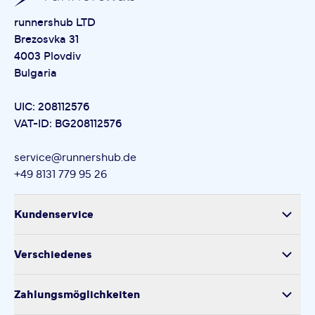
runnershub LTD
Brezosvka 31
4003 Plovdiv
Bulgaria
UIC: 208112576
VAT-ID: BG208112576
service@runnershub.de
+49 8131 779 95 26
Kundenservice
Versand
Verschiedenes
Retoure
Über uns
Produktsicherheit
Zahlungsmöglichkeiten
Impressum
Verarbeitung personenbezogener Daten