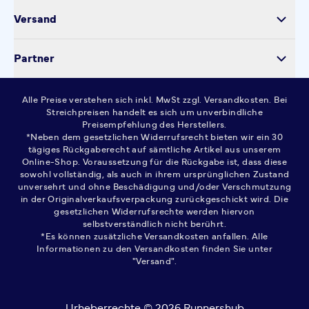
Datenschutz
Versand
Kontakt
Cookie-Einstellungen
Partner
Widerrufsrecht
AGB
Alle Preise verstehen sich inkl. MwSt zzgl. Versandkosten. Bei
FAQ
Streichpreisen handelt es sich um unverbindliche
Preisempfehlung des Herstellers.
*Neben dem gesetzlichen Widerrufsrecht bieten wir ein 30
tägiges Rückgaberecht auf sämtliche Artikel aus unserem
Online-Shop. Voraussetzung für die Rückgabe ist, dass diese
sowohl vollständig, als auch in ihrem ursprünglichen Zustand
unversehrt und ohne Beschädigung und/oder Verschmutzung
in der Originalverkaufsverpackung zurückgeschickt wird. Die
gesetzlichen Widerrufsrechte werden hiervon
selbstverständlich nicht berührt.
*Es können zusätzliche Versandkosten anfallen. Alle
Informationen zu den Versandkosten finden Sie unter
"Versand".
Urheberrechte © 2026 Runnershub