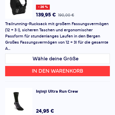
*
Pflichtfelder
Begleiter in den Bergen.
- 26 %
Bewertung hinzufügen
139,95 €
190,00 €
Trailrunning-Rucksack mit großem Fassungsvermögen
Dieses Formular ist durch reCAPTCHA geschützt – es gelten
(12 + 3 l), sicheren Taschen und ergonomischer
die
Datenschutzbestimmungen
und
Nutzungsbedingungen
von Google.
Passform für stundenlanges Laufen in den Bergen
Großes Fassungsvermögen von 12 + 3l für die gesamte
A...
Wähle deine Größe
IN DEN WARENKORB
Injinji
Ultra Run Crew
24,95 €