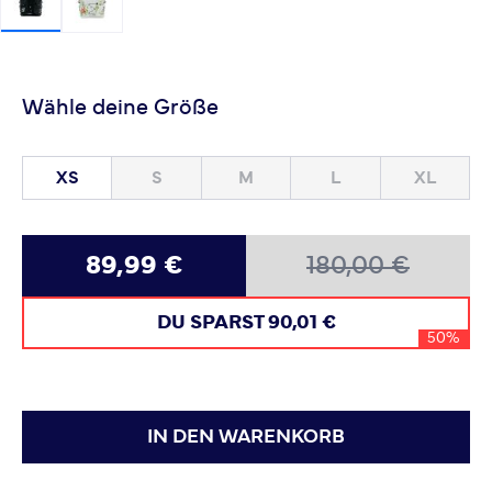
Wähle deine Größe
XS
S
M
L
XL
89,99 €
180,00 €
DU SPARST
90,01 €
50%
IN DEN WARENKORB