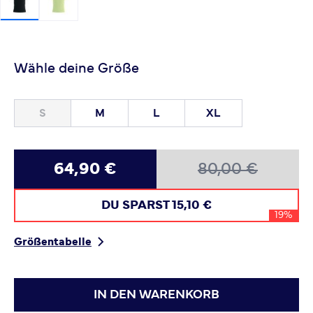
Wähle deine Größe
S
M
L
XL
64,90 €
80,00 €
DU SPARST
15,10 €
19%
Größentabelle
IN DEN WARENKORB