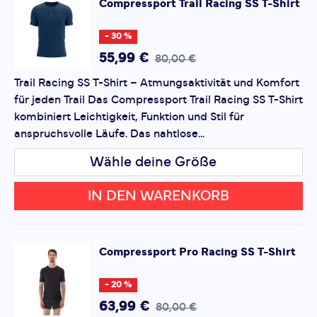
Compressport
Trail Racing SS T-Shirt
hohen Temperaturen Wert auf Komfort, Funktionalität
*
Pflichtfelder
und Leistung legen. In klassischem Schwarz gehalten,
- 30 %
fügt es sich mühelos in jede Sportgarderobe ein.
Bewertung hinzufügen
55,99 €
80,00 €
Trail Racing SS T-Shirt – Atmungsaktivität und Komfort
Dieses Formular ist durch reCAPTCHA geschützt – es gelten
für jeden Trail Das Compressport Trail Racing SS T-Shirt
die
Datenschutzbestimmungen
und
Nutzungsbedingungen
von Google.
kombiniert Leichtigkeit, Funktion und Stil für
anspruchsvolle Läufe. Das nahtlose...
Wähle deine Größe
IN DEN WARENKORB
Compressport
Pro Racing SS T-Shirt
- 20 %
63,99 €
80,00 €