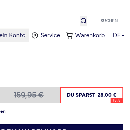
Suche
Sprache
ein Konto
Service
Warenkorb
DE
159,95 €
DU SPARST
28,00 €
18%
gen