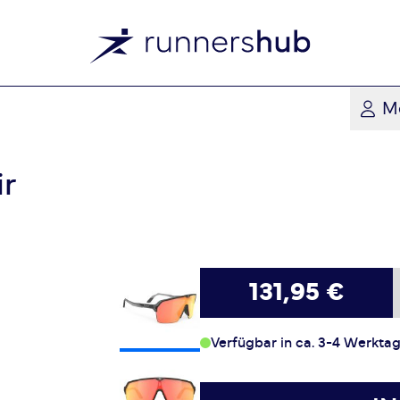
M
ir
131,95 €
Verfügbar in ca. 3-4 Werkta