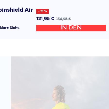
pinshield Air
- 21 %
121,95 €
154,95 €
IN DEN
klare Sicht,
nd die
WARENKORB
NSHIELD AIR. Dank
t sie wie eine
den unteren Rahmen
pinshield Air
- 24 %
121,95 €
159,95 €
IN DEN
klare Sicht,
nd die
WARENKORB
NSHIELD AIR. Dank