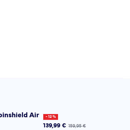
pinshield Air
- 12 %
139,99 €
159,95 €