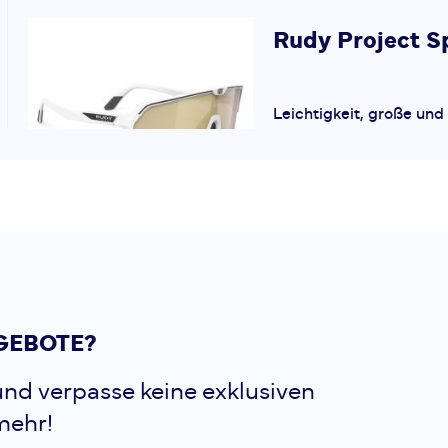
Rudy Project
S
Leichtigkeit, große und 
präzises Design: dies si
Eigenschaften der SPI
der großen Scheibe wirk
randlose Brille, ohne 
hat sie eine...
Rudy Project
S
GEBOTE?
Leichtigkeit, große und 
nd verpasse keine exklusiven
präzises Design: dies si
mehr!
Eigenschaften der SPI