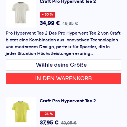
Craft
Pro Hypervent Tee 2
*
Pflichtfelder
- 30 %
Bewertung hinzufügen
34,99 €
49,95 €
Pro Hypervent Tee 2 Das Pro Hypervent Tee 2 von Craft
Dieses Formular ist durch reCAPTCHA geschützt – es gelten
bietet eine Kombination aus innovativen Technologien
die
Datenschutzbestimmungen
und
Nutzungsbedingungen
von Google.
und modernem Design, perfekt für Sportler, die in
jeder Situation Höchstleistungen erbring...
Wähle deine Größe
IN DEN WARENKORB
Craft
Pro Hypervent Tee 2
- 24 %
37,95 €
49,95 €