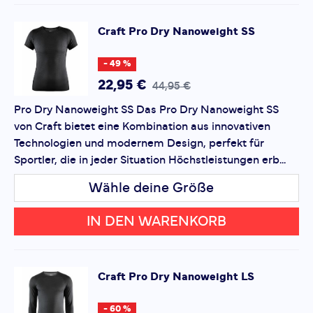
den täglichen Gebrauch.
Craft
Pro Dry Nanoweight SS
*
Pflichtfelder
- 49 %
Bewertung hinzufügen
22,95 €
44,95 €
Pro Dry Nanoweight SS Das Pro Dry Nanoweight SS
Dieses Formular ist durch reCAPTCHA geschützt – es gelten
von Craft bietet eine Kombination aus innovativen
die
Datenschutzbestimmungen
und
Nutzungsbedingungen
von Google.
Technologien und modernem Design, perfekt für
Sportler, die in jeder Situation Höchstleistungen erb...
Wähle deine Größe
IN DEN WARENKORB
Craft
Pro Dry Nanoweight LS
- 60 %