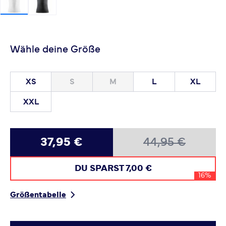
Wähle deine Größe
XS
S
M
L
XL
XXL
37,95 €
44,95 €
DU SPARST
7,00 €
16%
Größentabelle