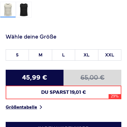
Wähle deine Größe
S
M
L
XL
XXL
45,99 €
65,00 €
DU SPARST
19,01 €
29%
Größentabelle