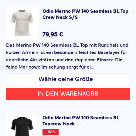
Odlo
Merino PW 140 Seamless BL Top
Crew Neck S/S
*
Pflichtfelder
79,95 €
Bewertung hinzufügen
Das Merino PW 140 Seamless BL Top mit Rundhals und
kurzen Ärmeln ist ein besonders leichtes Baselayer für
Dieses Formular ist durch reCAPTCHA geschützt – es gelten
sportliche Aktivitäten und den täglichen Einsatz. Die
die
Datenschutzbestimmungen
und
Nutzungsbedingungen
von Google.
feine Merinowollmischung sorgt für ei...
Wähle deine Größe
IN DEN WARENKORB
Odlo
Merino PW 140 Seamless BL
Topcrew Neck
- 52 %