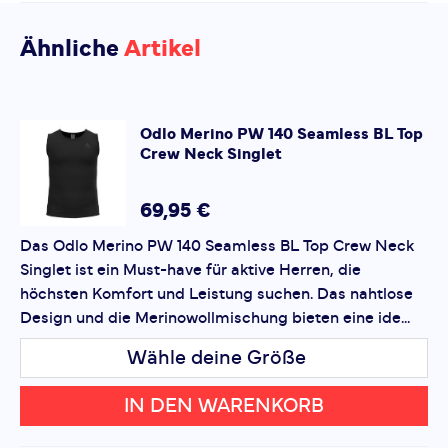
Geschlecht:
Herren
Feuchtigkeitsregulierung und Geruchskontrolle -
Aktivitätstyp:
Fitness
Laufen
Bisher hat noch niemand dieses Produkt
perfekt für intensive Trainingseinheiten. Mit seinem
Ähnliche
Artikel
bewertet.
Crew Neck und der strapazierfähigen Konstruktion ist
dieses Singlet ein zuverlässiger Begleiter für
anspruchsvolle Sportler, die Wert auf Qualität legen.
SCHREIBE EINE BEWERTUNG
Odlo
Merino PW 140 Seamless BL Top
Crew Neck Singlet
Merino PW 140 Seamless BL Top
Crew Neck Singlet
Deine Bewertung:
69,95 €
Produktbewertung
Das Odlo Merino PW 140 Seamless BL Top Crew Neck
Singlet ist ein Must-have für aktive Herren, die
Vorname
Vorname
höchsten Komfort und Leistung suchen. Das nahtlose
Design und die Merinowollmischung bieten eine ide...
Überschrift
Überschrift
Wähle deine Größe
IN DEN WARENKORB
Rezension
Rezension