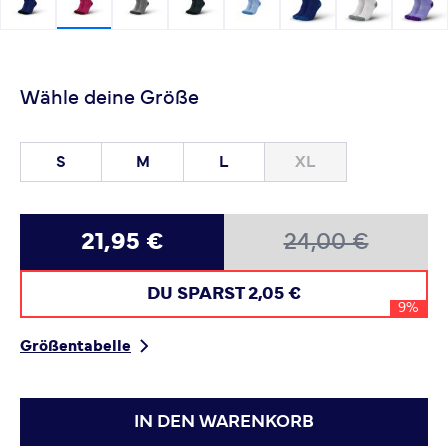
Wähle deine Größe
S
M
L
XL
21,95 €
24,00 €
DU SPARST
2,05 €
9%
Größentabelle
IN DEN WARENKORB