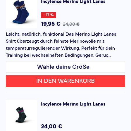
Incylence
Merino Light Lanes
*
Pflichtfelder
- 17 %
Bewertung hinzufügen
19,95 €
24,00 €
Leicht, natürlich, funktional Das Merino Light Lanes
Dieses Formular ist durch reCAPTCHA geschützt – es gelten
Shirt überzeugt durch feinste Merinowolle mit
die
Datenschutzbestimmungen
und
Nutzungsbedingungen
von Google.
temperaturregulierender Wirkung. Perfekt für dein
Training bei wechselhaften Bedingungen. Geruc...
Wähle deine Größe
IN DEN WARENKORB
Incylence
Merino Light Lanes
24,00 €