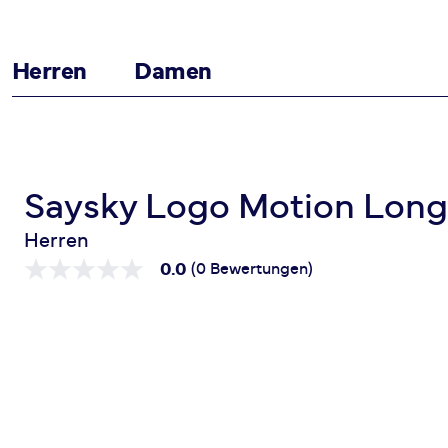
Herren
Damen
Zum Inhalt springen
Startseite
Logo Motion Longsleeve
Saysky Logo Motion Long
Herren
0.0
(0 Bewertungen)