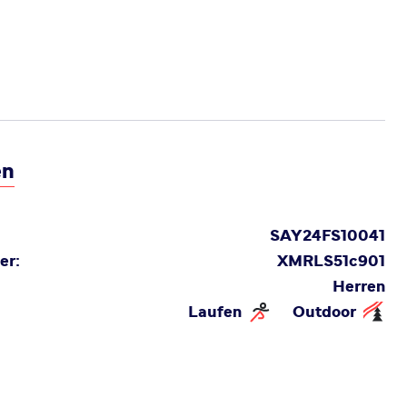
en
SAY24FS10041
er:
XMRLS51c901
Herren
Laufen
Outdoor