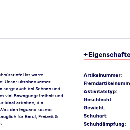
+
Eigenschaft
chnürstiefel ist warm
Artikelnummer:
an! Unser ultrabequemer
Fremdartikelnumm
le sorgt auch bei Schnee und
Aktivitätstyp:
em viel Bewegungsfreiheit und
Geschlecht:
 ideal arbeiten, die
Gewicht:
. Was den leguano kosmo
Schuhart:
glich für Beruf, Freizeit &
t
Schuhdämpfung: