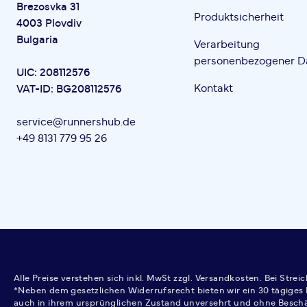
Brezosvka 31
Produktsicherheit
4003 Plovdiv
Bulgaria
Verarbeitung
personenbezogener D
UIC: 208112576
Kontakt
VAT-ID: BG208112576
service@runnershub.de
+49 8131 779 95 26
Alle Preise verstehen sich inkl. MwSt zzgl. Versandkosten. Bei Stre
*Neben dem gesetzlichen Widerrufsrecht bieten wir ein 30 tägiges 
auch in ihrem ursprünglichen Zustand unversehrt und ohne Besch