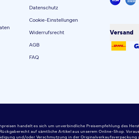
Datenschutz
Cookie-Einstellungen
aten
Versand
Widerrufsrecht
AGB
FAQ
ichpreisen handelt es sich um unverbindliche Preisempfehlung des Herst
Rückgaberecht auf sämtliche Artikel aus unserem Online-Shop. Vorausse
ädigung und/oder Verschmutzung in der Originalverkaufsverpackung z