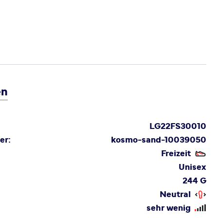
en
LG22FS30010
er:
kosmo-sand-10039050
Freizeit
Unisex
244 G
Neutral
sehr wenig