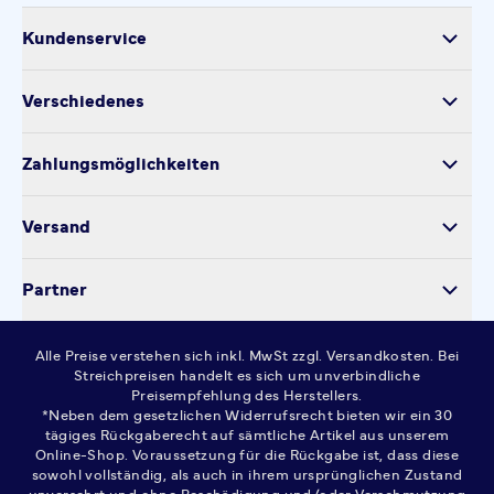
Kundenservice
Versand
Verschiedenes
Retoure
Über uns
Produktsicherheit
Zahlungsmöglichkeiten
Impressum
Verarbeitung personenbezogener Daten
Datenschutz
Versand
Kontakt
Cookie-Einstellungen
Partner
Widerrufsrecht
AGB
Alle Preise verstehen sich inkl. MwSt zzgl. Versandkosten. Bei
FAQ
Streichpreisen handelt es sich um unverbindliche
Preisempfehlung des Herstellers.
*Neben dem gesetzlichen Widerrufsrecht bieten wir ein 30
tägiges Rückgaberecht auf sämtliche Artikel aus unserem
Online-Shop. Voraussetzung für die Rückgabe ist, dass diese
sowohl vollständig, als auch in ihrem ursprünglichen Zustand