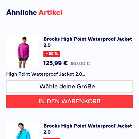
verpacken oder oben auf dem Rucksack verstauen. Der
Aktivitätstyp:
Fitness
Laufen
Bisher hat noch niemand dieses Produkt
taillierte Schnitt sorgt für stets volle
Ähnliche
Artikel
Obermaterial:
Wasserdicht
bewertet.
Bewegungsfreiheit.
SCHREIBE EINE BEWERTUNG
Brooks
High Point Waterproof Jacket
2.0
High Point Waterproof Jacket 2.0
Deine Bewertung:
- 30 %
Produktbewertung
125,99 €
180,00 €
High Point Waterproof Jacket 2.0...
Vorname
Vorname
Wähle deine Größe
Überschrift
Überschrift
IN DEN WARENKORB
Rezension
Rezension
Brooks
High Point Waterproof Jacket
2.0