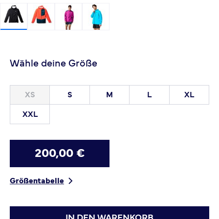
Wähle deine Größe
XS
S
M
L
XL
XXL
200,00 €
Größentabelle
IN DEN WARENKORB