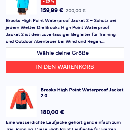
- 20 %
159,99 €
200,00 €
*
Pflichtfelder
Brooks High Point Waterproof Jacket 2 – Schutz bei
jedem Wetter Die Brooks High Point Waterproof
Bewertung hinzufügen
Jacket 2 ist dein zuverlässiger Begleiter für Training
und Outdoor Abenteuer bei Wind und Regen....
Dieses Formular ist durch reCAPTCHA geschützt – es gelten
die
Datenschutzbestimmungen
und
Nutzungsbedingungen
Wähle deine Größe
von Google.
IN DEN WARENKORB
Brooks
High Point Waterproof Jacket
2.0
180,00 €
Eine wasserdichte Laufjacke gehört ganz einfach zum
Trail Running. Diese High Point Laufjacke für Herren