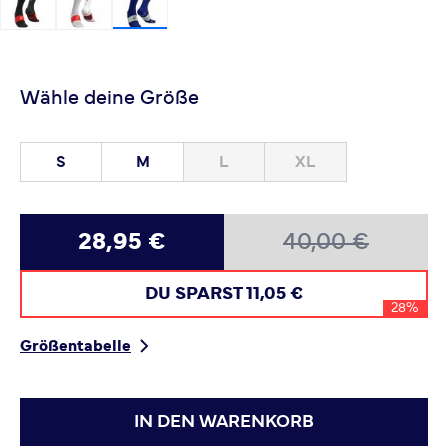
Wähle deine Größe
S
M
L
XL
28,95 €
40,00 €
DU SPARST
11,05 €
28%
Größentabelle
IN DEN WARENKORB