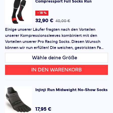
Compressport
Full Socks Run
Kompressionseigenschaften auch nach häufigem
*
Pflichtfelder
Gebrauch. Vielseitige Anwendung: Egal, ob Sie ein
- 18 %
Marathonläufer oder ein Freizeitjogger sind, diese
Bewertung hinzufügen
32,90 €
40,00 €
Socken bieten die Unterstützung und den Komfort, den
Sie für jede Distanz benötigen. Erleben Sie den
Einige unserer Läufer fragten nach den Vorteilen
Dieses Formular ist durch reCAPTCHA geschützt – es gelten
Unterschied, den Qualität machen kann. Wählen Sie die
unserer Kompressionssleeves kombiniert mit den
die
Datenschutzbestimmungen
und
Nutzungsbedingungen
Compressport Full Socks Run für Ihre nächste
von Google.
Vorteilen unserer Pro Racing Socks. Diesen Wunsch
Laufherausforderung und spüren Sie den Unterschied
können wir nun erfüllen! Die weichen, gestrickten Fa...
bei jedem Schritt.
Wähle deine Größe
IN DEN WARENKORB
Injinji
Run Midweight No-Show Socks
17,95 €