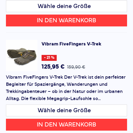
Wähle deine Größe
Rezension
Rezension
IN DEN WARENKORB
Vibram
FiveFingers V-Trek
*
Pflichtfelder
- 21 %
Bewertung hinzufügen
125,95 €
159,90 €
Vibram FiveFingers V-Trek Der V-Trek ist dein perfekter
Dieses Formular ist durch reCAPTCHA geschützt – es gelten
Begleiter für Spaziergänge, Wanderungen und
die
Datenschutzbestimmungen
und
Nutzungsbedingungen
von Google.
Trekkingabenteuer – ob in der Natur oder im urbanen
Alltag. Die flexible Megagrip-Laufsohle so...
Wähle deine Größe
IN DEN WARENKORB