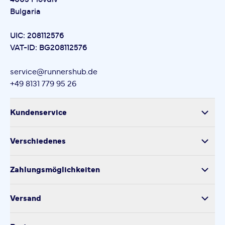
Bulgaria
UIC: 208112576
VAT-ID: BG208112576
service@runnershub.de
+49 8131 779 95 26
Kundenservice
Versand
Verschiedenes
Retoure
Über uns
Produktsicherheit
Zahlungsmöglichkeiten
Impressum
Verarbeitung personenbezogener Daten
Datenschutz
Versand
Kontakt
Cookie-Einstellungen