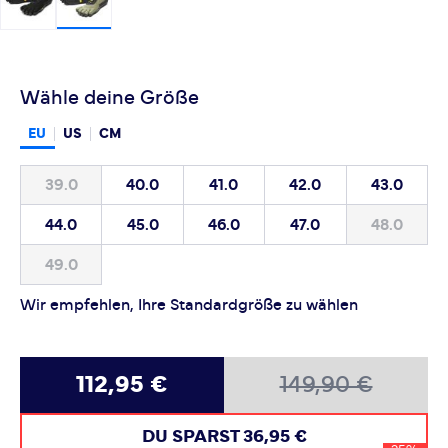
Wähle deine Größe
EU
US
CM
39.0
40.0
41.0
42.0
43.0
44.0
45.0
46.0
47.0
48.0
49.0
Wir empfehlen, Ihre Standardgröße zu wählen
112,95 €
149,90 €
DU SPARST
36,95 €