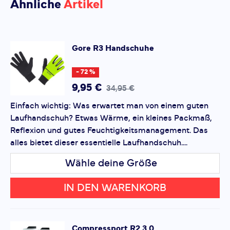
Ähnliche
Artikel
bewertet.
SCHREIBE EINE BEWERTUNG
Gore
R3 Handschuhe
R3 Handschuhe
Deine Bewertung:
- 72 %
Produktbewertung
9,95 €
34,95 €
Einfach wichtig: Was erwartet man von einem guten
Vorname
Vorname
Laufhandschuh? Etwas Wärme, ein kleines Packmaß,
Reflexion und gutes Feuchtigkeitsmanagement. Das
alles bietet dieser essentielle Laufhandschuh....
Überschrift
Überschrift
Wähle deine Größe
Rezension
Rezension
IN DEN WARENKORB
Compressport
R2 3.0