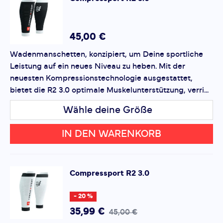
*
Pflichtfelder
Bewertung hinzufügen
45,00 €
Wadenmanschetten, konzipiert, um Deine sportliche
Dieses Formular ist durch reCAPTCHA geschützt – es gelten
Leistung auf ein neues Niveau zu heben. Mit der
die
Datenschutzbestimmungen
und
Nutzungsbedingungen
von Google.
neuesten Kompressionstechnologie ausgestattet,
bietet die R2 3.0 optimale Muskelunterstützung, verri...
Wähle deine Größe
IN DEN WARENKORB
Compressport
R2 3.0
- 20 %
35,99 €
45,00 €