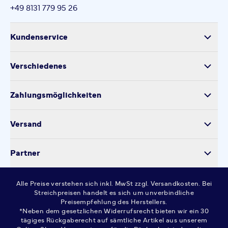
+49 8131 779 95 26
Kundenservice
Versand
Verschiedenes
Retoure
Über uns
Produktsicherheit
Zahlungsmöglichkeiten
Impressum
Verarbeitung personenbezogener Daten
Datenschutz
Versand
Kontakt
Cookie-Einstellungen
Partner
Widerrufsrecht
AGB
Alle Preise verstehen sich inkl. MwSt zzgl. Versandkosten. Bei
FAQ
Streichpreisen handelt es sich um unverbindliche
Preisempfehlung des Herstellers.
*Neben dem gesetzlichen Widerrufsrecht bieten wir ein 30
tägiges Rückgaberecht auf sämtliche Artikel aus unserem