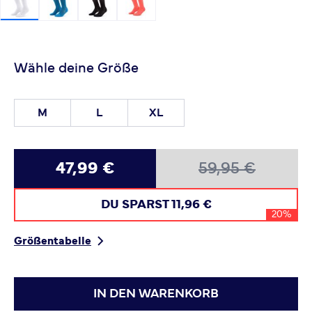
Wähle deine Größe
M
L
XL
47,99 €
59,95 €
DU SPARST
11,96 €
20%
Größentabelle
IN DEN WARENKORB