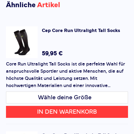
Bisher hat noch niemand dieses Produkt
Ähnliche
Artikel
bewertet.
Eigenschaften:
•
Ergonomische Passform:
Entwickelt, um sich den
Bewegungen Ihres Körpers anzupassen.
SCHREIBE EINE BEWERTUNG
Cep
Core Run Ultralight Tall Socks
•
Atmungsaktive Stoffe:
Sorgt für ein angenehmes
Core Run Ultralight Tall Socks
Hautklima, selbst bei intensiven Workouts.
Deine Bewertung:
•
Langlebig und leicht:
Perfekt für sportliche
Produktbewertung
59,95 €
Aktivitäten oder den Alltag.
Core Run Ultralight Tall Socks ist die perfekte Wahl für
Vorname
Ideal für:
Laufen, Radfahren, Fitness oder lange
Vorname
anspruchsvolle Sportler und aktive Menschen, die auf
Trainingseinheiten.
höchste Qualität und Leistung setzen. Mit
hochwertigen Materialien und einer innovative...
Überschrift
Überschrift
Vorteile:
•
Komfort:
Für ganztägiges Tragen geeignet.
Wähle deine Größe
•
Leistungssteigerung:
Hilft, Ermüdung zu reduzieren.
Rezension
Rezension
•
Vielseitigkeit:
IN DEN WARENKORB
Geeignet für Training und Freizeit.
Mit
Core Run Ultralight Tall Socks
erhalten Sie ein
Produkt, das Ihnen hilft,
Ihre Ziele zu erreichen
und