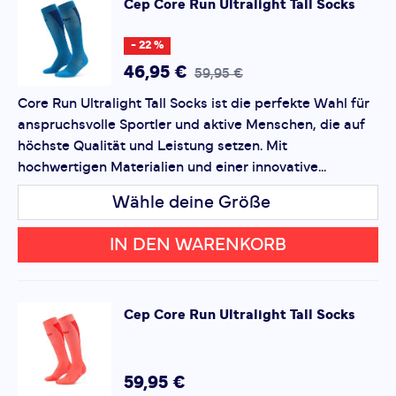
Cep
Core Run Ultralight Tall Socks
dabei
stylisch
und
komfortabel
zu bleiben.
*
Pflichtfelder
- 22 %
Bewertung hinzufügen
46,95 €
59,95 €
Core Run Ultralight Tall Socks ist die perfekte Wahl für
Dieses Formular ist durch reCAPTCHA geschützt – es gelten
anspruchsvolle Sportler und aktive Menschen, die auf
die
Datenschutzbestimmungen
und
Nutzungsbedingungen
von Google.
höchste Qualität und Leistung setzen. Mit
hochwertigen Materialien und einer innovative...
Wähle deine Größe
IN DEN WARENKORB
Cep
Core Run Ultralight Tall Socks
59,95 €