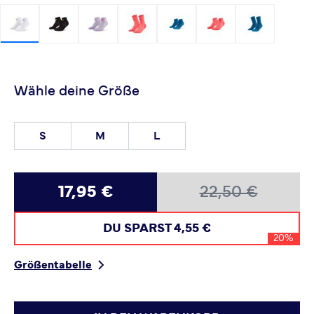
Wähle deine Größe
S
M
L
17,95 €
22,50 €
DU SPARST
4,55 €
20%
Größentabelle