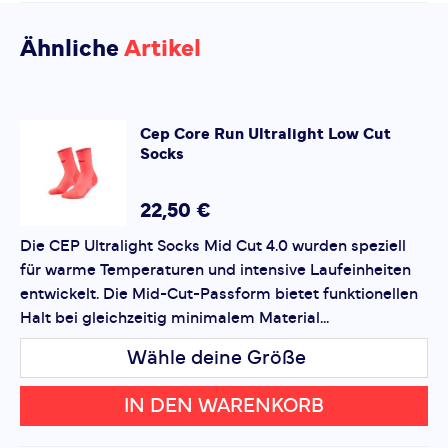
Geschlecht:
Damen
und Funktionalität.
Aktivitätstyp:
Fitness
Laufen
Bisher hat noch niemand dieses Produkt
Ähnliche
Artikel
bewertet.
Eigenschaften:
•
Ergonomische Passform:
Entwickelt, um sich den
Bewegungen Ihres Körpers anzupassen.
SCHREIBE EINE BEWERTUNG
Cep
Core Run Ultralight Low Cut
•
Atmungsaktive Stoffe:
Sorgt für ein angenehmes
Socks
Core Run Ultralight Low Cut Socks
Hautklima, selbst bei intensiven Workouts.
Deine Bewertung:
•
Langlebig und leicht:
Perfekt für sportliche
Produktbewertung
22,50 €
Aktivitäten oder den Alltag.
Die CEP Ultralight Socks Mid Cut 4.0 wurden speziell
Vorname
Ideal für:
Laufen, Radfahren, Fitness oder lange
Vorname
für warme Temperaturen und intensive Laufeinheiten
Trainingseinheiten.
entwickelt. Die Mid-Cut-Passform bietet funktionellen
Halt bei gleichzeitig minimalem Material...
Überschrift
Überschrift
Vorteile:
•
Komfort:
Für ganztägiges Tragen geeignet.
Wähle deine Größe
•
Leistungssteigerung:
Hilft, Ermüdung zu reduzieren.
Rezension
Rezension
•
Vielseitigkeit:
IN DEN WARENKORB
Geeignet für Training und Freizeit.