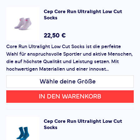
Mit
Core Run Ultralight Low Cut Socks
erhalten Sie
ein Produkt, das Ihnen hilft,
Ihre Ziele zu erreichen
und
Cep
Core Run Ultralight Low Cut
dabei
stylisch
und
komfortabel
zu bleiben.
Socks
*
Pflichtfelder
Bewertung hinzufügen
22,50 €
Core Run Ultralight Low Cut Socks ist die perfekte
Dieses Formular ist durch reCAPTCHA geschützt – es gelten
Wahl für anspruchsvolle Sportler und aktive Menschen,
die
Datenschutzbestimmungen
und
Nutzungsbedingungen
von Google.
die auf höchste Qualität und Leistung setzen. Mit
hochwertigen Materialien und einer innovat...
Wähle deine Größe
IN DEN WARENKORB
Cep
Core Run Ultralight Low Cut
Socks