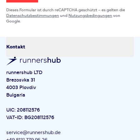
Dieses Formular ist durch reCAPTCHA geschützt – es gelten die
Datenschutzbestimmungen
und
Nutzungsbedingungen
von
Google.
Kontakt
runnershub LTD
Brezosvka 31
4003 Plovdiv
Bulgaria
UIC: 208112576
VAT-ID: BG208112576
service@runnershub.de
+49 8131 779 95 26