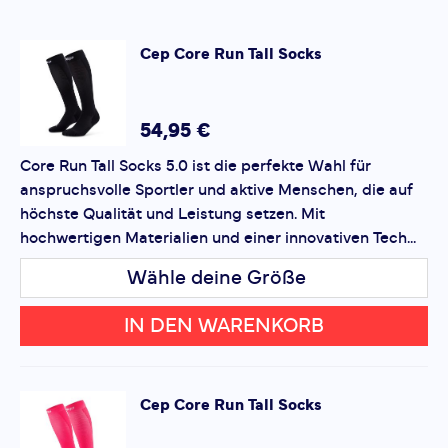
•
Ergonomische Passform:
Entwickelt, um sich den
Bewegungen Ihres Körpers anzupassen.
SCHREIBE EINE BEWERTUNG
Cep
Core Run Tall Socks
•
Atmungsaktive Stoffe:
Sorgt für ein angenehmes
Core Run Tall Socks
Hautklima, selbst bei intensiven Workouts.
Deine Bewertung:
•
Langlebig und leicht:
Perfekt für sportliche
Produktbewertung
54,95 €
Aktivitäten oder den Alltag.
Core Run Tall Socks 5.0 ist die perfekte Wahl für
Vorname
Ideal für:
Laufen, Radfahren, Fitness oder lange
Vorname
anspruchsvolle Sportler und aktive Menschen, die auf
Trainingseinheiten.
höchste Qualität und Leistung setzen. Mit
hochwertigen Materialien und einer innovativen Tech...
Überschrift
Überschrift
Vorteile:
•
Komfort:
Für ganztägiges Tragen geeignet.
Wähle deine Größe
•
Leistungssteigerung:
Hilft, Ermüdung zu reduzieren.
Rezension
Rezension
•
Vielseitigkeit:
IN DEN WARENKORB
Geeignet für Training und Freizeit.
Mit
Core Run Tall Socks 5.0
erhalten Sie ein Produkt,
das Ihnen hilft,
Ihre Ziele zu erreichen
und dabei
Cep
Core Run Tall Socks
stylisch
und
komfortabel
zu bleiben.
*
Pflichtfelder