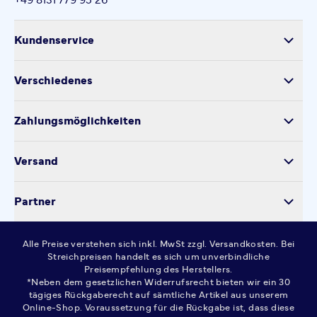
Kundenservice
Versand
Verschiedenes
Retoure
Über uns
Produktsicherheit
Zahlungsmöglichkeiten
Impressum
Verarbeitung personenbezogener Daten
Datenschutz
Versand
Kontakt
Cookie-Einstellungen
Partner
Widerrufsrecht
AGB
Alle Preise verstehen sich inkl. MwSt zzgl. Versandkosten. Bei
FAQ
Streichpreisen handelt es sich um unverbindliche
Preisempfehlung des Herstellers.
*Neben dem gesetzlichen Widerrufsrecht bieten wir ein 30
tägiges Rückgaberecht auf sämtliche Artikel aus unserem
Online-Shop. Voraussetzung für die Rückgabe ist, dass diese