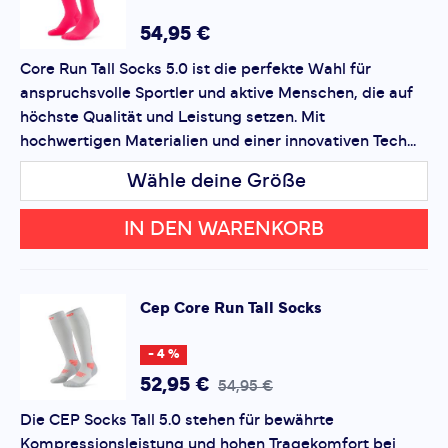
Bewertung hinzufügen
54,95 €
Core Run Tall Socks 5.0 ist die perfekte Wahl für
Dieses Formular ist durch reCAPTCHA geschützt – es gelten
anspruchsvolle Sportler und aktive Menschen, die auf
die
Datenschutzbestimmungen
und
Nutzungsbedingungen
von Google.
höchste Qualität und Leistung setzen. Mit
hochwertigen Materialien und einer innovativen Tech...
Wähle deine Größe
IN DEN WARENKORB
Cep
Core Run Tall Socks
- 4 %
52,95 €
54,95 €
Die CEP Socks Tall 5.0 stehen für bewährte
Kompressionsleistung und hohen Tragekomfort bei