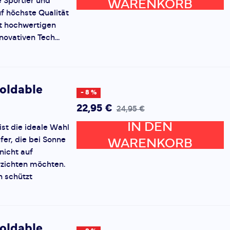
 Sportler und
WARENKORB
f höchste Qualität
it hochwertigen
novativen Tech...
oldable
- 8 %
22,95 €
24,95 €
IN DEN
ist die ideale Wahl
fer, die bei Sonne
WARENKORB
nicht auf
zichten möchten.
n schützt
oldable