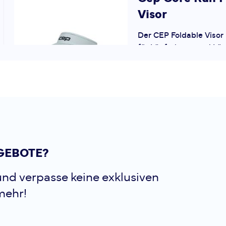
Visor
Der CEP Foldable Visor 
für Läuferinnen und Läu
Schutz benötigen, aber 
maximale Belüftung ver
Das offene Visor-Desig
zuverläss...
Cep
Core Run F
GEBOTE?
Core Run Foldable Cap i
nd verpasse keine exklusiven
Wahl für anspruchsvolle
mehr!
aktive Menschen, die au
und Leistung setzen. M
Materialien und einer i