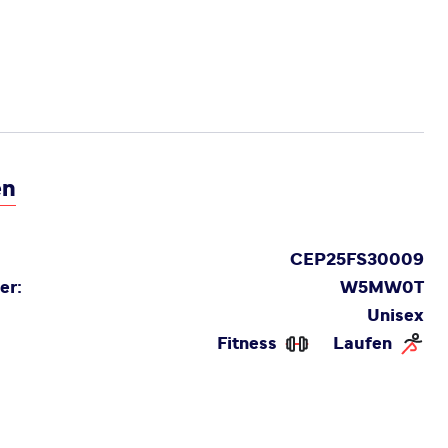
en
CEP25FS30009
er:
W5MW0T
Unisex
Fitness
Laufen