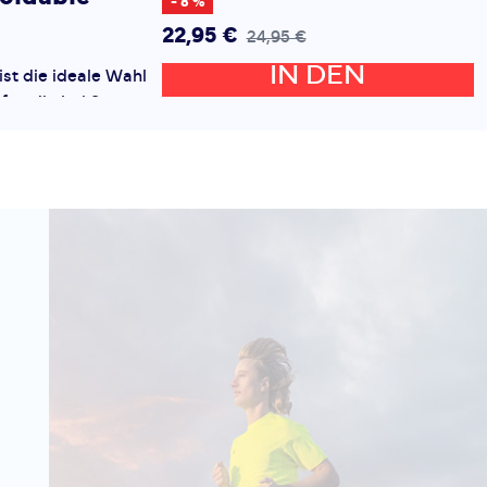
- 8 %
22,95 €
24,95 €
IN DEN
ist die ideale Wahl
fer, die bei Sonne
WARENKORB
nicht auf
zichten möchten.
n schützt
oldable Cap
- 17 %
24,95 €
29,95 €
IN DEN
st die perfekte
 Sportler und
WARENKORB
f höchste Qualität
it hochwertigen
nnovativen