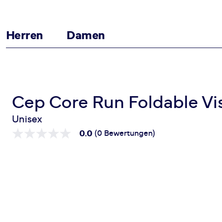
Herren
Damen
Zum Inhalt springen
Startseite
Core Run Foldable Visor
Cep Core Run Foldable Vi
Unisex
0.0
(0 Bewertungen)