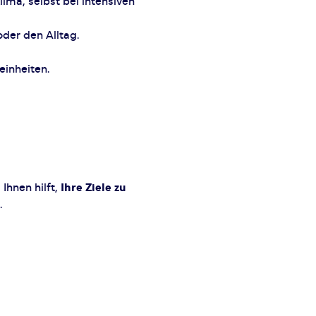
ima, selbst bei intensiven
oder den Alltag.
einheiten.
 Ihnen hilft,
Ihre Ziele zu
.