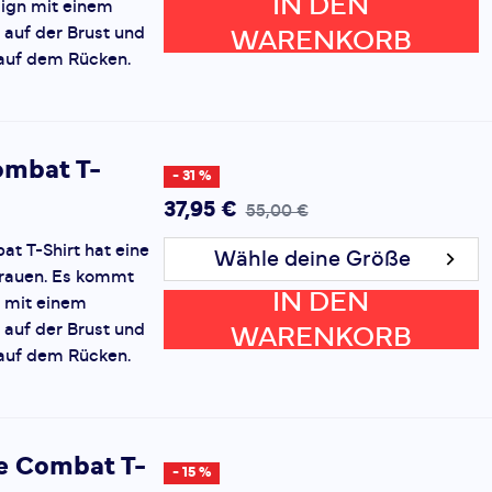
IN DEN
sign mit einem
auf der Brust und
WARENKORB
auf dem Rücken.
ombat T-
- 31 %
37,95 €
55,00 €
t T-Shirt hat eine
Wähle deine Größe
Frauen. Es kommt
IN DEN
 mit einem
auf der Brust und
WARENKORB
auf dem Rücken.
e Combat T-
- 15 %