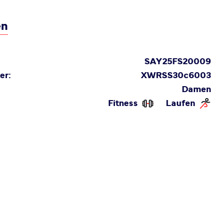
en
SAY25FS20009
er:
XWRSS30c6003
Damen
Fitness
Laufen