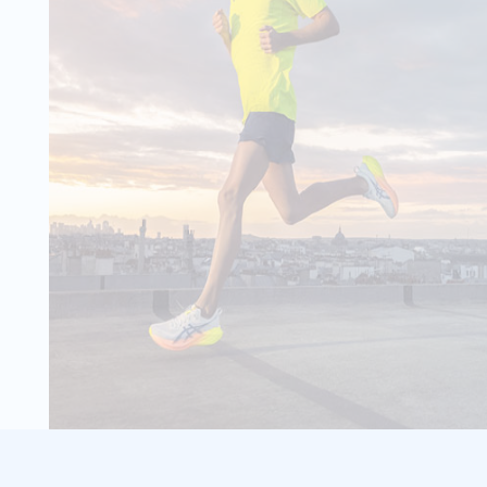
ombat Pro
- 29 %
38,99 €
55,00 €
 Pro T-Shirt ist
Wähle deine Größe
 Laufshirt für
IN DEN
en und Läufer. Das
de speziell für
WARENKORB
iten und Wet...
ombat Pro
- 20 %
43,99 €
55,00 €
 Pro T-Shirt ist
Wähle deine Größe
 Laufshirt für
IN DEN