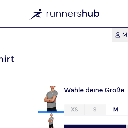
M
irt
Wähle deine Größe
XS
S
M