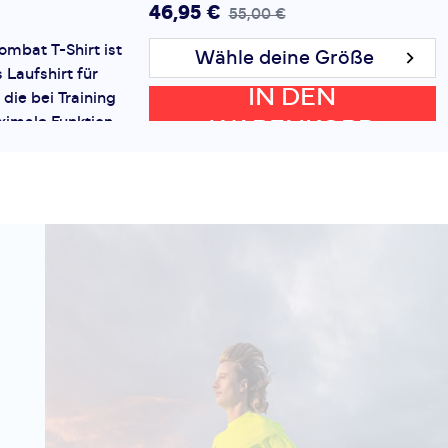
46,95 €
55,00 €
mbat T-Shirt ist
Wähle deine Größe
 Laufshirt für
IN DEN
die bei Training
imale Funktion
WARENKORB
ex und klar für...
e Combat T-
- 15 %
46,95 €
55,00 €
mbat T-Shirt ist
Wähle deine Größe
 Laufshirt für
IN DEN
die bei Training
imale Funktion
WARENKORB
ex und klar für...