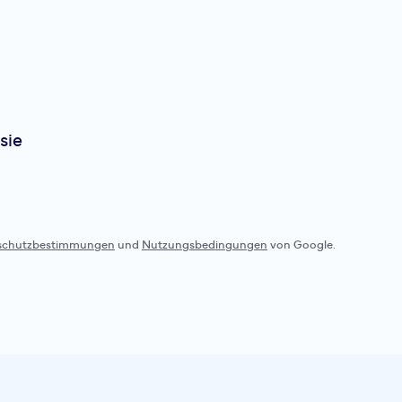
Saysky
Logo C
T-shirt
Das SAYSKY Logo Combat
sie
ein leistungsorientiertes
ambitionierte Läuferinn
Shirt ist Unisex und wur
intensive Trainingseinhe
schutzbestimmungen
und
Nutzungsbedingungen
von Google.
Saysky
Logo C
T-shirt
Das SAYSKY Logo Combat
ein leistungsorientiertes