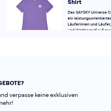
Shirt
Das SAYSKY Universe Co
ein leistungsorientiertes
Läuferinnen und Läufer, 
und Wettkampf auf max
setzen. Das Shirt ist Unis
Saysky
Univers
Shirt
Das SAYSKY Universe Co
GEBOTE?
ein leistungsorientiertes
Läuferinnen und Läufer, 
nd verpasse keine exklusiven
und Wettkampf auf max
mehr!
setzen. Das Shirt ist Unis