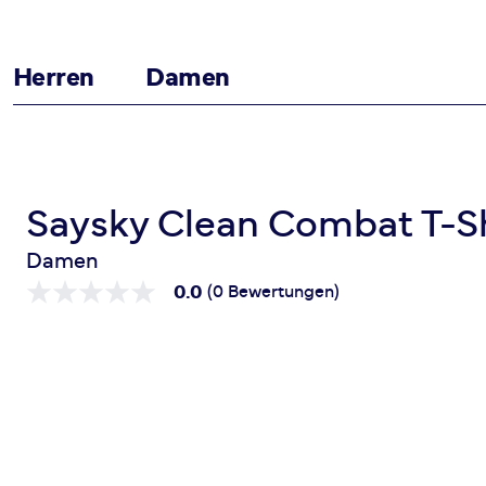
Herren
Damen
Zum Inhalt springen
Startseite
Clean Combat T-Shirt
Saysky Clean Combat T-Sh
Damen
0.0
(0 Bewertungen)