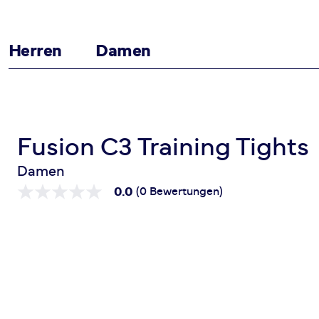
Herren
Damen
Zum Inhalt springen
Startseite
C3 Training Tights
Fusion C3 Training Tights
Damen
0.0
(0 Bewertungen)