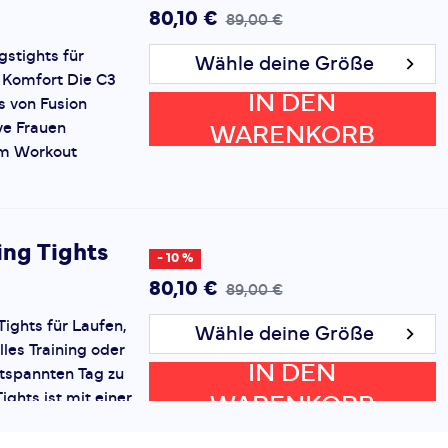
80,10 €
89,00 €
gstights für
Wähle deine Größe
 Komfort Die C3
IN DEN
s von Fusion
ive Frauen
WARENKORB
dem Workout
ing Tights
- 10 %
80,10 €
89,00 €
ights für Laufen,
Wähle deine Größe
lles Training oder
IN DEN
ntspannten Tag zu
ights ist mit einer
WARENKORB
e sp...