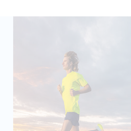
raining
- 10 %
78,30 €
87,00 €
serer klassischen
Wähle deine Größe
t sich zum Laufen
IN DEN
sowie an kühlen
t sie auch sehr
WARENKORB
ten. Ein zeitl...
 Training
- 10 %
60,30 €
67,00 €
speziell für Frauen
Wähle deine Größe
tige High-