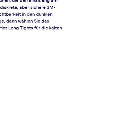
schen, die den Inhalt eng am
diskrete, aber sichere 3M-
htbarkeit in den dunklen
ge, dann wählen Sie das
t Long Tights für die kalten