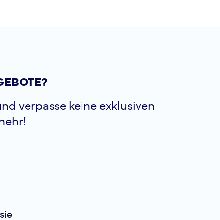
Fusion
C3 3/4 T
Tights
Eine kürzere Version un
GEBOTE?
langen Tights Sie eigne
im Frühling und Herbst 
nd verpasse keine exklusiven
Sommertagen. Zudem is
beliebt für Indooraktivitä
mehr!
Fusion
C3 Short
Tights
Kurze Tights für alles - 
angepasst. Eine vielsei
sie