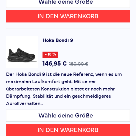
Wähle deine Größe
Gewicht:
Ca. 297 g (Herren, Größe 10); ca. 263 g
IN DEN WARENKORB
(Damen, Größe 8)
Sprengung:
5 mm
Hoka
Bondi 9
Einsatzbereich:
Tägliches Training, lange Läufe,
Walking
- 18 %
Der HOKA Bondi 9 ist ideal für Läufer, die maximalen
146,95 €
180,00 €
Komfort und Dämpfung für ihre täglichen
Der Hoka Bondi 9 ist die neue Referenz, wenn es um
Trainingseinheiten suchen. Mit seinen Verbesserungen
maximalen Laufkomfort geht. Mit seiner
bietet er ein noch weicheres und angenehmeres
überarbeiteten Konstruktion bietet er noch mehr
Laufgefühl und unterstützt Sie dabei, Ihre Laufziele zu
Dämpfung, Stabilität und ein geschmeidigeres
erreichen.
Abrollverhalten...
Wähle deine Größe
IN DEN WARENKORB