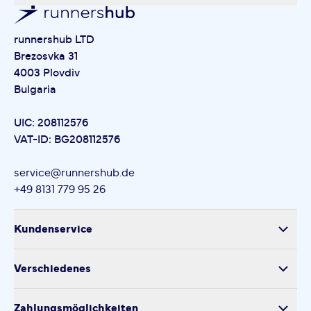
runnershub LTD
Brezosvka 31
4003 Plovdiv
Bulgaria
UIC: 208112576
VAT-ID: BG208112576
service@runnershub.de
+49 8131 779 95 26
Kundenservice
Versand
Verschiedenes
Retoure
Über uns
Produktsicherheit
Zahlungsmöglichkeiten