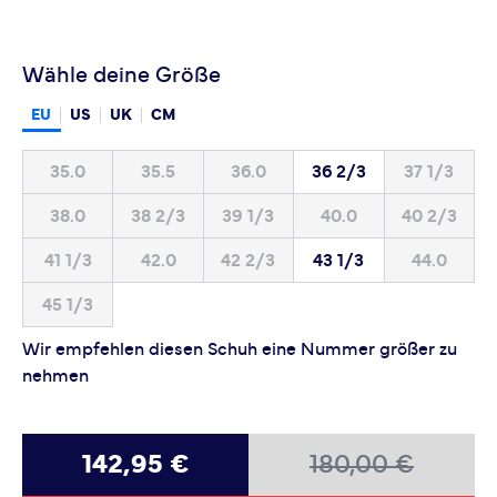
Wähle deine Größe
EU
US
UK
CM
35.0
35.5
36.0
36 2/3
37 1/3
38.0
38 2/3
39 1/3
40.0
40 2/3
41 1/3
42.0
42 2/3
43 1/3
44.0
45 1/3
Wir empfehlen diesen Schuh eine Nummer größer zu
nehmen
142,95 €
180,00 €