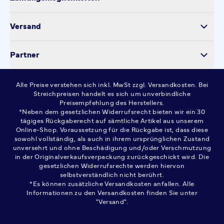
Impressum
Verarbeitung personenbezogener Daten
Datenschutz
Versand
Kontakt
Cookie-Einstellungen
Partner
Widerrufsrecht
AGB
Alle Preise verstehen sich inkl. MwSt zzgl. Versandkosten. Bei
FAQ
Streichpreisen handelt es sich um unverbindliche
Preisempfehlung des Herstellers.
*Neben dem gesetzlichen Widerrufsrecht bieten wir ein 30
tägiges Rückgaberecht auf sämtliche Artikel aus unserem
Online-Shop. Voraussetzung für die Rückgabe ist, dass diese
sowohl vollständig, als auch in ihrem ursprünglichen Zustand
unversehrt und ohne Beschädigung und/oder Verschmutzung
in der Originalverkaufsverpackung zurückgeschickt wird. Die
gesetzlichen Widerrufsrechte werden hiervon
selbstverständlich nicht berührt.
*Es können zusätzliche Versandkosten anfallen. Alle
Informationen zu den Versandkosten finden Sie unter
"Versand".