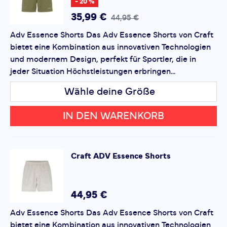
- 20 %
Bewertung hinzufügen
35,99 €
44,95 €
Adv Essence Shorts Das Adv Essence Shorts von Craft
Dieses Formular ist durch reCAPTCHA geschützt – es gelten
bietet eine Kombination aus innovativen Technologien
die
Datenschutzbestimmungen
und
Nutzungsbedingungen
von Google.
und modernem Design, perfekt für Sportler, die in
jeder Situation Höchstleistungen erbringen...
Wähle deine Größe
IN DEN WARENKORB
Craft
ADV Essence Shorts
44,95 €
Adv Essence Shorts Das Adv Essence Shorts von Craft
bietet eine Kombination aus innovativen Technologien