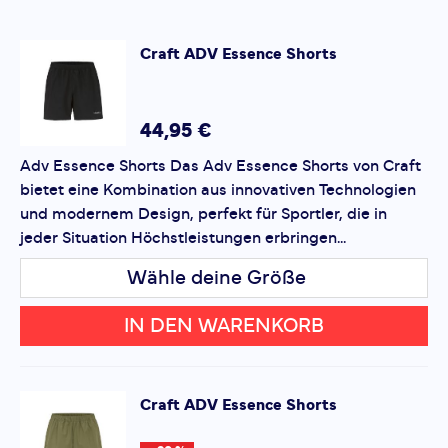
atmungsaktiven, leichten Gewebe, das Feuchtigkeit
schnell ableitet und die Haut angenehm trocken hält.
SCHREIBE EINE BEWERTUNG
Craft
ADV Essence Shorts
• Optimale Belüftung:
Strategisch platzierte Mesh-
ADV Essence Shorts
Einsätze sorgen für eine hervorragende Luftzirkulation
Deine Bewertung:
und Temperaturregulierung.
Produktbewertung
44,95 €
• Ergonomische Passform:
Ein körpernahes Design,
das volle Bewegungsfreiheit garantiert, ohne
Adv Essence Shorts Das Adv Essence Shorts von Craft
Vorname
einzuengen.
Vorname
bietet eine Kombination aus innovativen Technologien
• Langlebigkeit:
Das strapazierfähige Material bleibt
und modernem Design, perfekt für Sportler, die in
auch nach häufigem Gebrauch und Waschen in Top-
jeder Situation Höchstleistungen erbringen...
Überschrift
Überschrift
Zustand.
• Vielseitigkeit:
Wähle deine Größe
Ideal für eine Vielzahl von Aktivitäten
wie Laufen, Radfahren, Fitness oder den aktiven Alltag.
Rezension
Rezension
IN DEN WARENKORB
Pflegeleicht:
Maschinenwaschbar und pflegeleicht für
den täglichen Gebrauch.
Craft
ADV Essence Shorts
*
Pflichtfelder