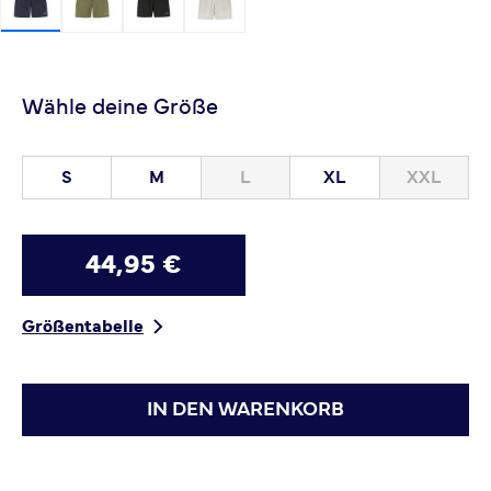
Wähle deine Größe
S
M
L
XL
XXL
44,95 €
Größentabelle
IN DEN WARENKORB