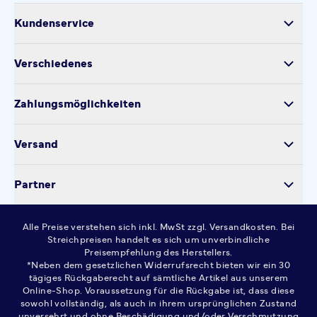
Kundenservice
Versand
Verschiedenes
Retoure
Über uns
Produktsicherheit
Zahlungsmöglichkeiten
Impressum
Verarbeitung personenbezogener Daten
Datenschutz
Versand
Kontakt
Cookie-Einstellungen
Partner
Widerrufsrecht
AGB
Alle Preise verstehen sich inkl. MwSt zzgl. Versandkosten. Bei
FAQ
Streichpreisen handelt es sich um unverbindliche
Preisempfehlung des Herstellers.
*Neben dem gesetzlichen Widerrufsrecht bieten wir ein 30
tägiges Rückgaberecht auf sämtliche Artikel aus unserem
Online-Shop. Voraussetzung für die Rückgabe ist, dass diese
sowohl vollständig, als auch in ihrem ursprünglichen Zustand
unversehrt und ohne Beschädigung und/oder Verschmutzung