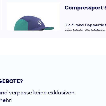
Compressport
Die 5 Panel Cap wurde 
entwickelt, die leichte
sportlichem Stil kombin
funktionelle Material i
leitet Feuchtigkeit schnel
Compressport
GEBOTE?
Die 5 Panel Cap wurde 
nd verpasse keine exklusiven
entwickelt, die leichte
mehr!
sportlichem Stil kombin
funktionelle Material i