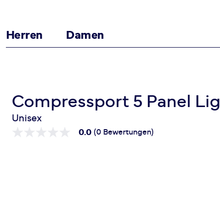
Herren
Damen
Zum Inhalt springen
Startseite
5 Panel Light Cap
Compressport 5 Panel Li
Unisex
0.0
(0 Bewertungen)