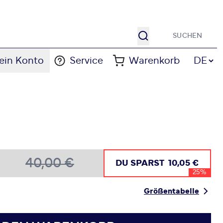
Suche
Sprache
ein Konto
Service
Warenkorb
DE
40,00 €
DU SPARST
10,05 €
25%
Größentabelle