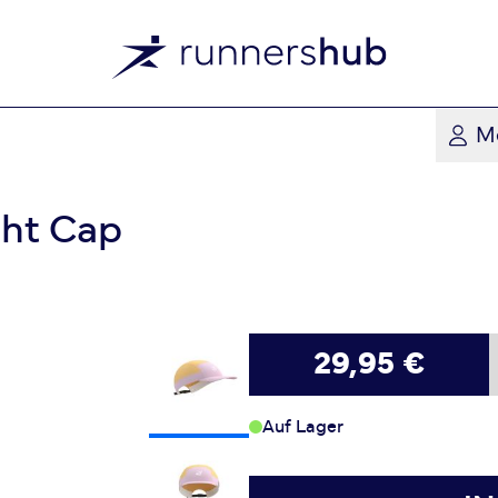
M
ght Cap
29,95 €
Auf Lager