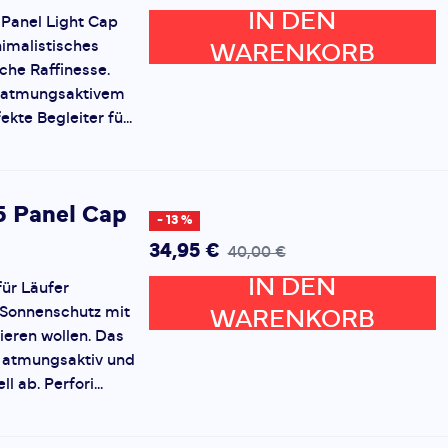
IN DEN
 Panel Light Cap
nimalistisches
WARENKORB
che Raffinesse.
, atmungsaktivem
ekte Begleiter fü...
5 Panel Cap
- 13 %
34,95 €
40,00 €
IN DEN
für Läufer
n Sonnenschutz mit
WARENKORB
ieren wollen. Das
st atmungsaktiv und
l ab. Perfori...