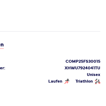
en
COMP25FS30015
er:
XHWU7924041TU
Unisex
Laufen
Triathlon