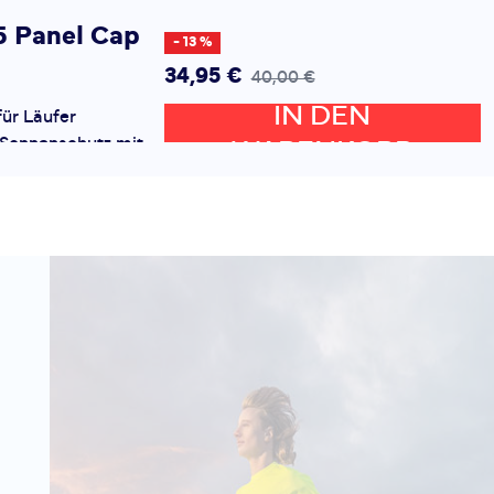
5 Panel Cap
- 13 %
34,95 €
40,00 €
IN DEN
für Läufer
n Sonnenschutz mit
WARENKORB
ieren wollen. Das
st atmungsaktiv und
l ab. Perfori...
5 Panel Cap
- 20 %
31,99 €
40,00 €
IN DEN
für Läufer
n Sonnenschutz mit
WARENKORB
ieren wollen. Das
st atmungsaktiv und