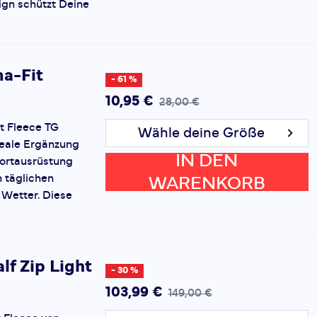
ign schützt Deine
a-Fit
- 61 %
10,95 €
28,00 €
t Fleece TG
Wähle deine Größe
deale Ergänzung
IN DEN
portausrüstung
n täglichen
WARENKORB
Wetter. Diese
lf Zip Light
- 30 %
103,99 €
149,00 €