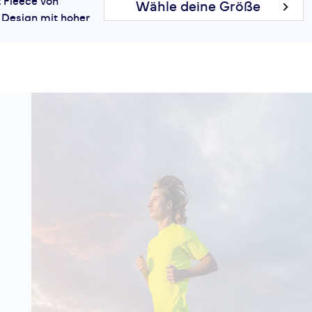
t Fleece von
Wähle deine Größe
s Design mit hoher
IN DEN
 für ambitionierte
 keine Kompromisse
WARENKORB
tmungsaktive...
lf Zip Light
- 30 %
103,99 €
149,00 €
rt und die
Wähle deine Größe
Half Zip Light-
IN DEN
ky. Dieses
tück ist mehr als
WARENKORB
r – es ist dein