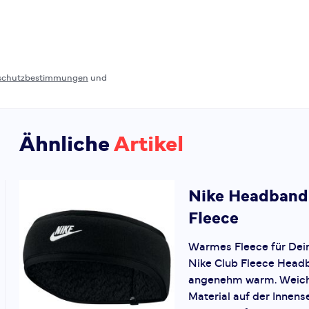
schutzbestimmungen
und
Ähnliche
Artikel
Nike
Headband
Fleece
Warmes Fleece für Dei
Nike Club Fleece Head
angenehm warm. Weich
Material auf der Innens