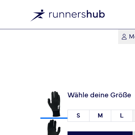
M
Wähle deine Größe
S
M
L