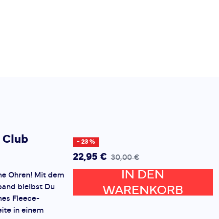
 Club
- 23 %
22,95 €
30,00 €
IN DEN
ne Ohren! Mit dem
band bleibst Du
WARENKORB
es Fleece-
eite in einem