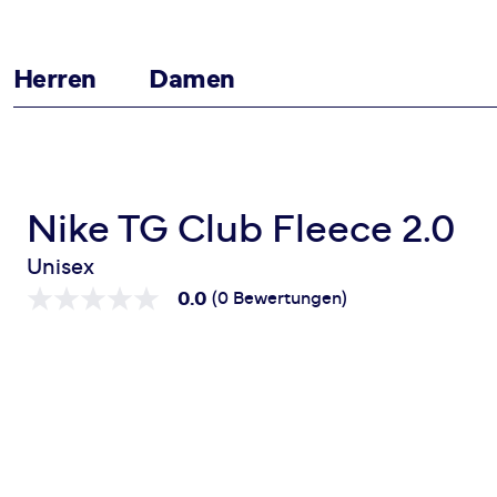
Herren
Damen
Zum Inhalt springen
Startseite
TG Club Fleece 2.0
Nike TG Club Fleece 2.0
Unisex
0.0
(0 Bewertungen)