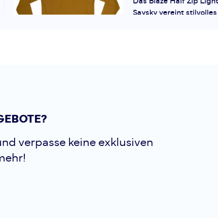
Das Blaze Half Zip Ligh
Saysky vereint stilvolle
Funktionalität. Es wurde
Läufer entwickelt, die
eingehen wollen. Dank a
Saysky
Blaze Ha
Fleece
GEBOTE?
Tauche ein in den Komfo
nd verpasse keine exklusiven
Vielseitigkeit des Blaze 
Weight Fleece von Says
mehr!
hochwertige Kleidungss
nur ein einfacher Pullove
perfekter...