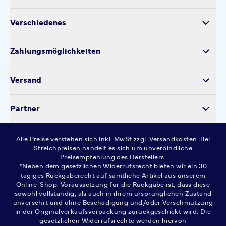
Versand
Verschiedenes
Retoure
Über uns
Produktsicherheit
Zahlungsmöglichkeiten
Impressum
Verarbeitung personenbezogener Daten
Datenschutz
Versand
Kontakt
Cookie-Einstellungen
Partner
Widerrufsrecht
AGB
Alle Preise verstehen sich inkl. MwSt zzgl. Versandkosten. Bei
FAQ
Streichpreisen handelt es sich um unverbindliche
Preisempfehlung des Herstellers.
*Neben dem gesetzlichen Widerrufsrecht bieten wir ein 30
tägiges Rückgaberecht auf sämtliche Artikel aus unserem
Online-Shop. Voraussetzung für die Rückgabe ist, dass diese
sowohl vollständig, als auch in ihrem ursprünglichen Zustand
unversehrt und ohne Beschädigung und/oder Verschmutzung
in der Originalverkaufsverpackung zurückgeschickt wird. Die
gesetzlichen Widerrufsrechte werden hiervon