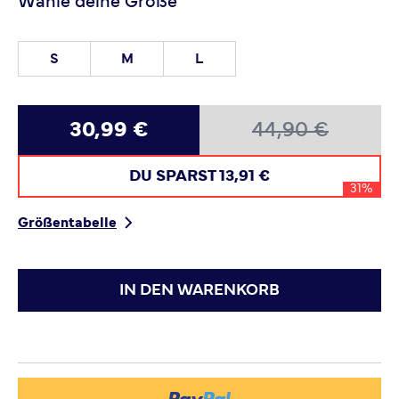
Wähle deine Größe
S
M
L
30,99 €
44,90 €
DU SPARST
13,91 €
31%
Größentabelle
IN DEN WARENKORB