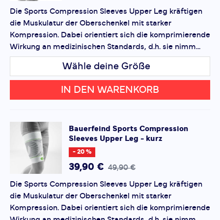
Vermindert Muskelvibrationen in Bi- und Trizeps - Extra
Die Sports Compression Sleeves Upper Leg kräftigen
Dieses Formular ist durch reCAPTCHA geschützt – es gelten
weiche Ellenbeuge für besonders hohen Tragekomfort
die Muskulatur der Oberschenkel mit starker
die
Datenschutzbestimmungen
und
Nutzungsbedingungen
- Langlebiges, robustes Produkt ohne Schadstoffe
von Google.
Kompression. Dabei orientiert sich die komprimierende
Wirkung an medizinischen Standards, d.h. sie nimm...
Wähle deine Größe
IN DEN WARENKORB
Bauerfeind Sports
Compression
Sleeves Upper Leg - kurz
- 20 %
39,90 €
49,90 €
Die Sports Compression Sleeves Upper Leg kräftigen
die Muskulatur der Oberschenkel mit starker
Kompression. Dabei orientiert sich die komprimierende
Wirkung an medizinischen Standards, d.h. sie nimm...