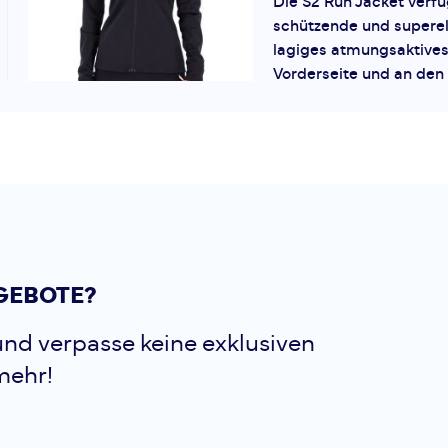
Die S2 Run Jacket verfü
schützende und superel
lagiges atmungsaktives
Vorderseite und an den
unser spezielles C3-Mat
Rückseite, das...
Brooks
Run Vis
Hoodie 2.0
Bleibe warm und sicht
GEBOTE?
Visible Thermal Hoodie 
Laufsessions auch bei 
nd verpasse keine exklusiven
fortzusetzen? Der Run V
Hoodie 2.0 von Brooks i
mehr!
Beg...