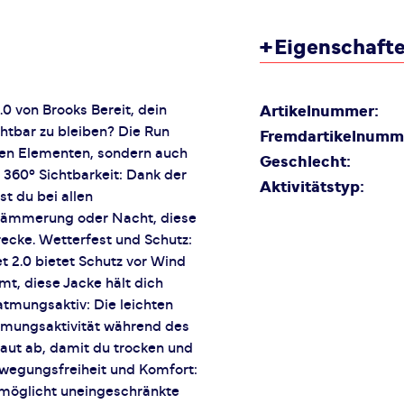
+
Eigenschaft
.0 von Brooks Bereit, dein
Artikelnummer:
chtbar zu bleiben? Die Run
Fremdartikelnumm
 den Elementen, sondern auch
Geschlecht:
 360° Sichtbarkeit: Dank der
Aktivitätstyp:
st du bei allen
 Dämmerung oder Nacht, diese
recke. Wetterfest und Schutz:
t 2.0 bietet Schutz vor Wind
mt, diese Jacke hält dich
atmungsaktiv: Die leichten
Atmungsaktivität während des
Haut ab, damit du trocken und
Bewegungsfreiheit und Komfort:
rmöglicht uneingeschränkte