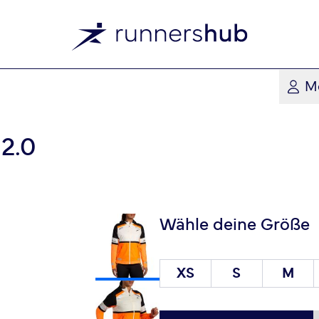
M
 2.0
Wähle deine Größe
XS
S
M