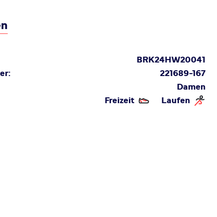
en
BRK24HW20041
er:
221689-167
Damen
Freizeit
Laufen