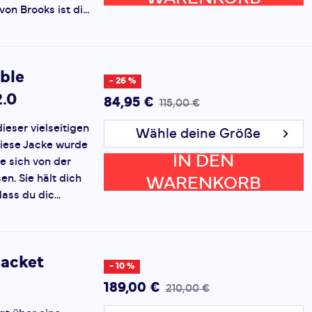
von Brooks ist di...
ible
- 26 %
2.0
84,95 €
115,00 €
ieser vielseitigen
Wähle deine Größe
Diese Jacke wurde
IN DEN
ie sich von der
en. Sie hält dich
WARENKORB
ss du dic...
Jacket
- 10 %
189,00 €
210,00 €