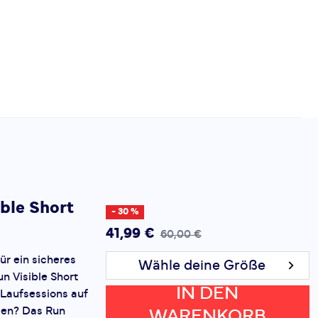
ible Short
- 30 %
41,99 €
60,00 €
ür ein sicheres
Wähle deine Größe
n Visible Short
IN DEN
e Laufsessions auf
ngen? Das Run
WARENKORB