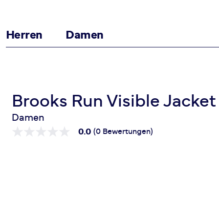
Herren
Damen
Zum Inhalt springen
Startseite
Run Visible Jacket 2.0
Brooks Run Visible Jacket
Damen
0.0
(0 Bewertungen)