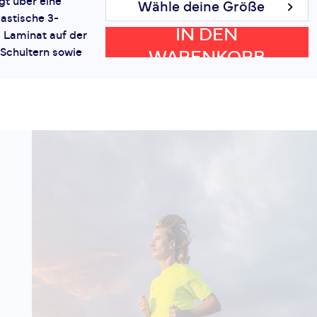
gt über eine
Wähle deine Größe
astische 3-
IN DEN
 Laminat auf der
 Schultern sowie
WARENKORB
erial auf der
ible Thermal
- 20 %
79,90 €
100,00 €
bar mit dem Run
Wähle deine Größe
2.0 Bereit, deine
IN DEN
kühlerem Wetter
isible Thermal
WARENKORB
st dein perfekter