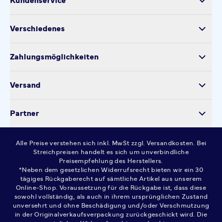
Kundenservice
Versand
Verschiedenes
Retoure
Über uns
Produktsicherheit
Zahlungsmöglichkeiten
Impressum
Verarbeitung personenbezogener Daten
Datenschutz
Versand
Kontakt
Cookie-Einstellungen
Partner
Widerrufsrecht
AGB
Alle Preise verstehen sich inkl. MwSt zzgl. Versandkosten. Bei
FAQ
Streichpreisen handelt es sich um unverbindliche
Preisempfehlung des Herstellers.
*Neben dem gesetzlichen Widerrufsrecht bieten wir ein 30
tägiges Rückgaberecht auf sämtliche Artikel aus unserem
Online-Shop. Voraussetzung für die Rückgabe ist, dass diese
sowohl vollständig, als auch in ihrem ursprünglichen Zustand
unversehrt und ohne Beschädigung und/oder Verschmutzung
in der Originalverkaufsverpackung zurückgeschickt wird. Die