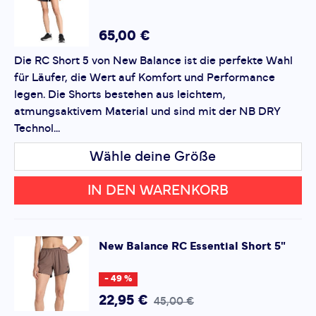
RC Short 3"
Deine Bewertung:
Produktbewertung
65,00 €
Die RC Short 5 von New Balance ist die perfekte Wahl
Vorname
Vorname
für Läufer, die Wert auf Komfort und Performance
legen. Die Shorts bestehen aus leichtem,
atmungsaktivem Material und sind mit der NB DRY
Überschrift
Überschrift
Technol...
Wähle deine Größe
Rezension
Rezension
IN DEN WARENKORB
*
Pflichtfelder
New Balance
RC Essential Short 5"
Bewertung hinzufügen
- 49 %
22,95 €
45,00 €
Dieses Formular ist durch reCAPTCHA geschützt – es gelten