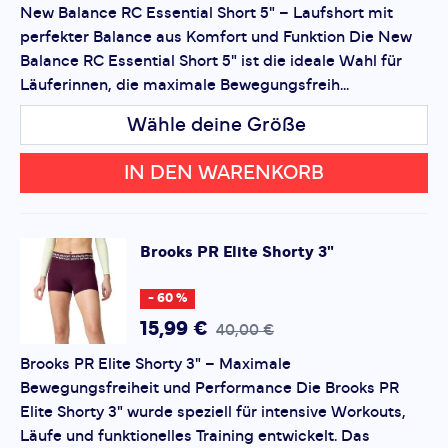
New Balance RC Essential Short 5" – Laufshort mit
die
Datenschutzbestimmungen
und
Nutzungsbedingungen
von Google.
perfekter Balance aus Komfort und Funktion Die New
Balance RC Essential Short 5" ist die ideale Wahl für
Läuferinnen, die maximale Bewegungsfreih...
Wähle deine Größe
IN DEN WARENKORB
Brooks
PR Elite Shorty 3"
- 60 %
15,99 €
40,00 €
Brooks PR Elite Shorty 3" – Maximale
Bewegungsfreiheit und Performance Die Brooks PR
Elite Shorty 3" wurde speziell für intensive Workouts,
Läufe und funktionelles Training entwickelt. Das