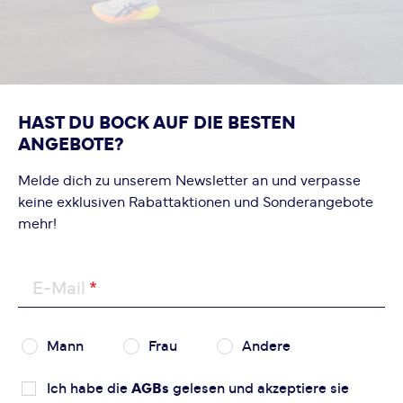
Bewertung hinzufügen
Dieses Formular ist durch reCAPTCHA geschützt – es gelten
die
Datenschutzbestimmungen
und
Nutzungsbedingungen
von Google.
HAST DU BOCK AUF DIE BESTEN
ANGEBOTE?
Melde dich zu unserem Newsletter an und verpasse
keine exklusiven Rabattaktionen und Sonderangebote
mehr!
E-Mail
Mann
Frau
Andere
Ich habe die
AGBs
gelesen und akzeptiere sie