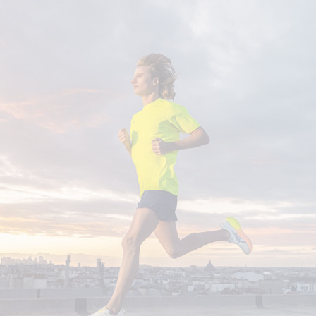
SCHREIBE EINE BEWERTUNG
Polar Neckwarmer
Deine Bewertung:
Produktbewertung
Vorname
Vorname
Überschrift
Überschrift
Rezension
Rezension
*
Pflichtfelder