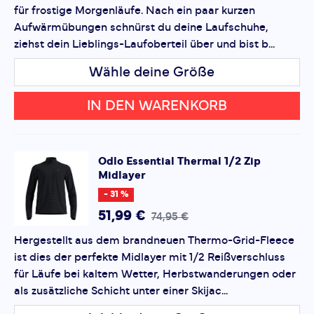
für frostige Morgenläufe. Nach ein paar kurzen
die
Datenschutzbestimmungen
und
Nutzungsbedingungen
von Google.
Aufwärmübungen schnürst du deine Laufschuhe,
ziehst dein Lieblings-Laufoberteil über und bist b...
Wähle deine Größe
IN DEN WARENKORB
Odlo
Essential Thermal 1/2 Zip
Midlayer
- 31 %
51,99 €
74,95 €
Hergestellt aus dem brandneuen Thermo-Grid-Fleece
ist dies der perfekte Midlayer mit 1/2 Reißverschluss
für Läufe bei kaltem Wetter, Herbstwanderungen oder
als zusätzliche Schicht unter einer Skijac...