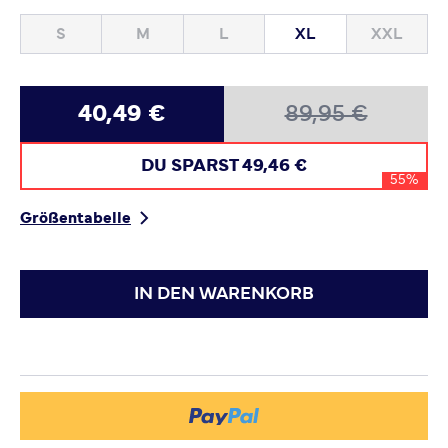
S
M
L
XL
XXL
40,49 €
89,95 €
DU SPARST
49,46 €
55%
Größentabelle
IN DEN WARENKORB