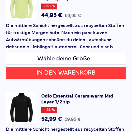
Mid layer 1/2 Zip Berra
Layer Oberteil, in dem du dich den ganzen Tag lang
Deine Bewertung:
- 36 %
aktiv und wohl in deiner Haut fühlst!
Produktbewertung
44,95 €
69,95 €
Die mittlere Schicht hergestellt aus recycelten Stoffen
Vorname
Vorname
für frostige Morgenläufe. Nach ein paar kurzen
Aufwärmübungen schnürst du deine Laufschuhe,
ziehst dein Lieblings-Laufoberteil über und bist b...
Überschrift
Überschrift
Wähle deine Größe
Rezension
Rezension
IN DEN WARENKORB
Odlo
Essential Ceramiwarm Mid
Layer 1/2 zip
*
Pflichtfelder
- 24 %
Bewertung hinzufügen
52,99 €
69,95 €
Die mittlere Schicht hergestellt aus recycelten Stoffen
Dieses Formular ist durch reCAPTCHA geschützt – es gelten