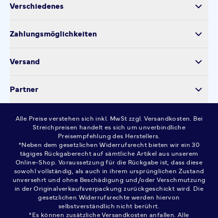
Verschiedenes
Retoure
Über uns
Produktsicherheit
Zahlungsmöglichkeiten
Impressum
Verarbeitung personenbezogener Daten
Datenschutz
Versand
Kontakt
Cookie-Einstellungen
Partner
Widerrufsrecht
AGB
Alle Preise verstehen sich inkl. MwSt zzgl. Versandkosten. Bei
FAQ
Streichpreisen handelt es sich um unverbindliche
Preisempfehlung des Herstellers.
*Neben dem gesetzlichen Widerrufsrecht bieten wir ein 30
tägiges Rückgaberecht auf sämtliche Artikel aus unserem
Online-Shop. Voraussetzung für die Rückgabe ist, dass diese
sowohl vollständig, als auch in ihrem ursprünglichen Zustand
unversehrt und ohne Beschädigung und/oder Verschmutzung
in der Originalverkaufsverpackung zurückgeschickt wird. Die
gesetzlichen Widerrufsrechte werden hiervon
selbstverständlich nicht berührt.
*Es können zusätzliche Versandkosten anfallen. Alle