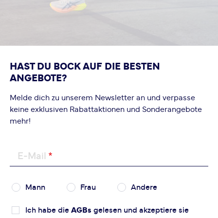
Bewertung hinzufügen
Dieses Formular ist durch reCAPTCHA geschützt – es gelten
die
Datenschutzbestimmungen
und
Nutzungsbedingungen
von Google.
HAST DU BOCK AUF DIE BESTEN
ANGEBOTE?
Melde dich zu unserem Newsletter an und verpasse
keine exklusiven Rabattaktionen und Sonderangebote
mehr!
E-Mail
Mann
Frau
Andere
Ich habe die
AGBs
gelesen und akzeptiere sie