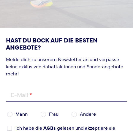
Bewertung hinzufügen
Dieses Formular ist durch reCAPTCHA geschützt – es gelten
die
Datenschutzbestimmungen
und
Nutzungsbedingungen
von Google.
HAST DU BOCK AUF DIE BESTEN
ANGEBOTE?
Melde dich zu unserem Newsletter an und verpasse
keine exklusiven Rabattaktionen und Sonderangebote
mehr!
E-Mail
Mann
Frau
Andere
Ich habe die
AGBs
gelesen und akzeptiere sie