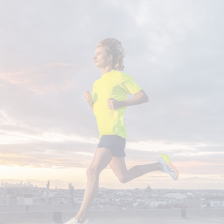
SCHREIBE EINE BEWERTUNG
Checker Combat Singlet
Deine Bewertung:
Produktbewertung
Vorname
Vorname
Überschrift
Überschrift
Rezension
Rezension
*
Pflichtfelder