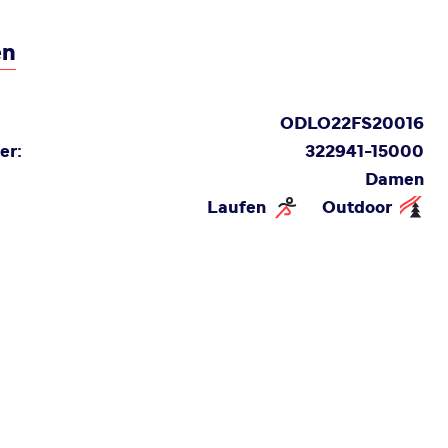
en
ODLO22FS20016
er:
322941-15000
Damen
Laufen
Outdoor