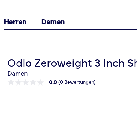
Herren
Damen
Zum Inhalt springen
Startseite
Zeroweight 3 Inch Short
Odlo Zeroweight 3 Inch S
Damen
0.0
(0 Bewertungen)