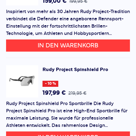
Produktbewertung
159,00 €
199,95 €
Inspiriert von mehr als 30 Jahren Rudy Project-Tradition
Vorname
Vorname
verbindet die Defender eine angeborene Rennsport-
Einstellung mit der fortschrittlichsten Brillen-
Technologie, um Athleten und Hobbysportlern...
Überschrift
Überschrift
IN DEN WARENKORB
Rezension
Rezension
Rudy Project
Spinshield Pro
- 10 %
*
Pflichtfelder
197,99 €
219,95 €
Rudy Project Spinshield Pro Sportbrille Die Rudy
Bewertung hinzufügen
Project Spinshield Pro ist eine High-End Sportbrille für
maximale Leistung. Sie wurde für professionelle
Dieses Formular ist durch reCAPTCHA geschützt – es gelten
Athleten entwickelt. Das rahmenlose Design...
die
Datenschutzbestimmungen
und
Nutzungsbedingungen
von Google.