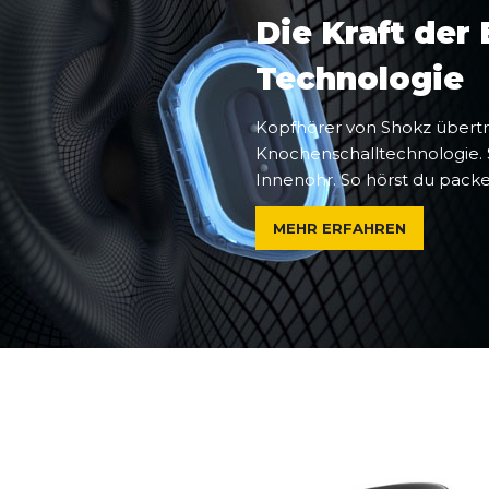
Die Kraft der
Technologie
Kopfhörer von Shokz übertr
Knochenschalltechnologie.
Innenohr.
So hörst du pack
MEHR ERFAHREN