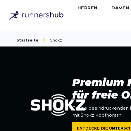
HERREN
DAMEN
Zum Inhalt springen
Startseite
Shokz
Premium 
für freie 
Erlebe beeindruckenden 
mit Shokz Kopfhörern
ENTDECKE DIE UNTERSC