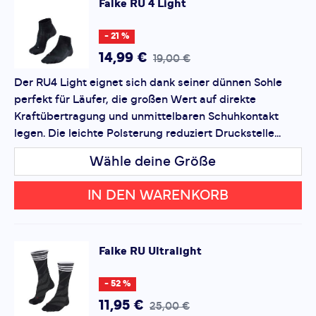
Falke
RU 4 Light
*
Pflichtfelder
- 21 %
Bewertung hinzufügen
14,99 €
19,00 €
Der RU4 Light eignet sich dank seiner dünnen Sohle
Dieses Formular ist durch reCAPTCHA geschützt – es gelten
perfekt für Läufer, die großen Wert auf direkte
die
Datenschutzbestimmungen
und
Nutzungsbedingungen
von Google.
Kraftübertragung und unmittelbaren Schuhkontakt
legen. Die leichte Polsterung reduziert Druckstelle...
Wähle deine Größe
IN DEN WARENKORB
Falke
RU Ultralight
- 52 %
11,95 €
25,00 €