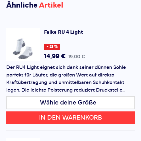
Bisher hat noch niemand dieses Produkt
Passform sorgen für hohen Tragekomfort und
Ähnliche
Artikel
bewertet.
perfekten Sitz. Beste Voraussetzungen für einen
erfolgreichen Wettkampf! - Leichte Polsterung für
unmittelbare Kraftübertragung und direkten
SCHREIBE EINE BEWERTUNG
Falke
RU 4 Light
Schuhkontakt - Hoher Feuchtigkeitstransport und
RU 4 Light
schnelle Rücktrocknung durch dreilagige
Deine Bewertung:
- 21 %
Materialkonstruktion - Schutz vor Blasen durch
Produktbewertung
14,99 €
19,00 €
Reduzierung von Druckstellen - Optimale Passform
durch anatomisch geformte Sohle und Fußspitze
Der RU4 Light eignet sich dank seiner dünnen Sohle
Vorname
Material 62% Polyamid, 35% Lyocell, 3% Elasthan
Vorname
perfekt für Läufer, die großen Wert auf direkte
Kraftübertragung und unmittelbaren Schuhkontakt
legen. Die leichte Polsterung reduziert Druckstelle...
Überschrift
Überschrift
Wähle deine Größe
Rezension
Rezension
IN DEN WARENKORB