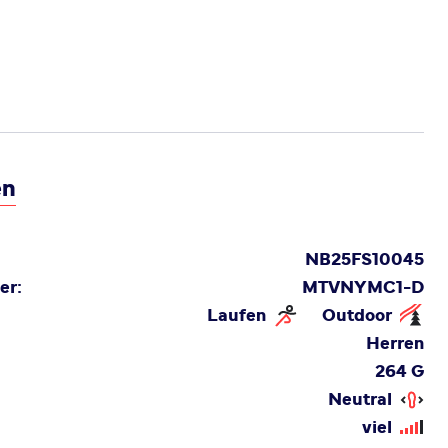
en
NB25FS10045
er:
MTVNYMC1-D
Laufen
Outdoor
Herren
264 G
Neutral
viel