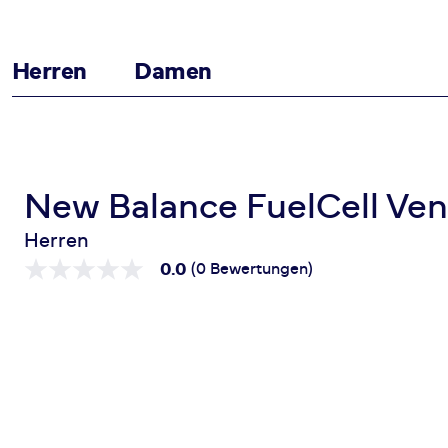
Herren
Damen
Zum Inhalt springen
Startseite
FuelCell Venym
New Balance FuelCell Ve
Herren
0.0
(0 Bewertungen)