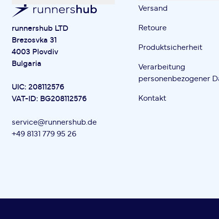
Versand
Retoure
runnershub LTD
Brezosvka 31
Produktsicherheit
4003 Plovdiv
Bulgaria
Verarbeitung
personenbezogener D
UIC: 208112576
Kontakt
VAT-ID: BG208112576
service@runnershub.de
+49 8131 779 95 26