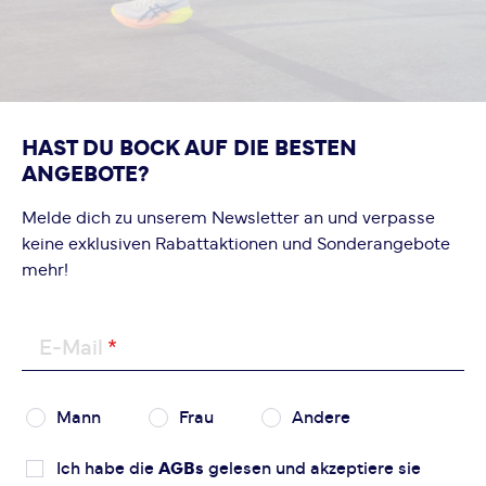
Bewertung hinzufügen
Dieses Formular ist durch reCAPTCHA geschützt – es gelten
die
Datenschutzbestimmungen
und
Nutzungsbedingungen
von Google.
HAST DU BOCK AUF DIE BESTEN
ANGEBOTE?
Melde dich zu unserem Newsletter an und verpasse
keine exklusiven Rabattaktionen und Sonderangebote
mehr!
E-Mail
Mann
Frau
Andere
Ich habe die
AGBs
gelesen und akzeptiere sie