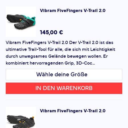
Schuhdämpfung:
sehr wenig
•
Verbessertes Obermaterial
für Haltbarkeit und
SCHREIBE EINE BEWERTUNG
Dynamik:
viel
Vibram
FiveFingers V-Trail 2.0
Performance
Stabilität:
sehr wenig
FiveFingers V-Train 2.0
•
Weicheres Schnürsystem
mit Klettverschluss
Breite:
normal
Deine Bewertung:
•
Spezielle TPU-Verstärkungen
für sicheren Halt
Schuhsprengung:
0 MM
Produktbewertung
145,00 €
•
Perfekt für dynamische, seitliche Bewegungen
Untergrund:
Trail
Wald
•
XS Trek Gummimischung
– ideal für Indoor &
Vibram FiveFingers V-Trail 2.0 Der V-Trail 2.0 ist das
Vorname
Outdoor
Vorname
ultimative Trail-Tool für alle, die sich mit Leichtigkeit
•
Pflege:
Kaltwäsche,
nicht trocknergeeignet
durch unwegsames Gelände bewegen wollen. Er
kombiniert hervorragenden Grip, 3D-Coc...
Überschrift
Überschrift
Ideal für Functional Fitness, Cross-Training und alle, die
ihre Leistung auf das nächste Level bringen wollen.
Wähle deine Größe
Rezension
Rezension
IN DEN WARENKORB
Vibram
FiveFingers V-Trail 2.0
*
Pflichtfelder