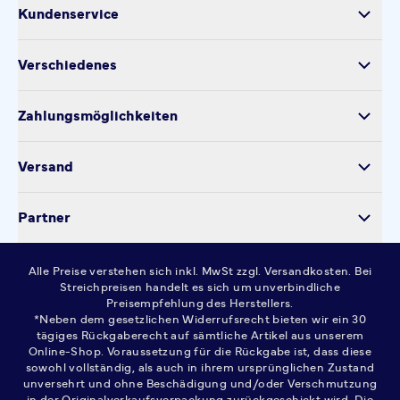
Kundenservice
Versand
Verschiedenes
Retoure
Über uns
Produktsicherheit
Zahlungsmöglichkeiten
Impressum
Verarbeitung personenbezogener Daten
Datenschutz
Versand
Kontakt
Cookie-Einstellungen
Partner
Widerrufsrecht
AGB
Alle Preise verstehen sich inkl. MwSt zzgl. Versandkosten. Bei
FAQ
Streichpreisen handelt es sich um unverbindliche
Preisempfehlung des Herstellers.
*Neben dem gesetzlichen Widerrufsrecht bieten wir ein 30
tägiges Rückgaberecht auf sämtliche Artikel aus unserem
Online-Shop. Voraussetzung für die Rückgabe ist, dass diese
sowohl vollständig, als auch in ihrem ursprünglichen Zustand
unversehrt und ohne Beschädigung und/oder Verschmutzung