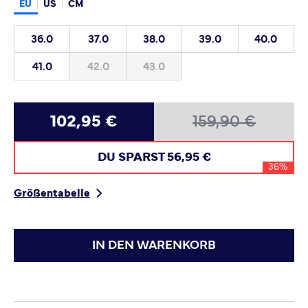
EU
US
CM
36.0
37.0
38.0
39.0
40.0
41.0
42.0
43.0
102,95 €
159,90 €
DU SPARST
56,95 €
36%
Größentabelle
IN DEN WARENKORB