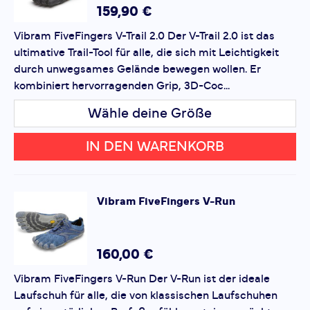
Bewertung hinzufügen
159,90 €
Vibram FiveFingers V-Trail 2.0 Der V-Trail 2.0 ist das
Dieses Formular ist durch reCAPTCHA geschützt – es gelten
ultimative Trail-Tool für alle, die sich mit Leichtigkeit
die
Datenschutzbestimmungen
und
Nutzungsbedingungen
von Google.
durch unwegsames Gelände bewegen wollen. Er
kombiniert hervorragenden Grip, 3D-Coc...
Wähle deine Größe
IN DEN WARENKORB
Vibram
FiveFingers V-Run
160,00 €
Vibram FiveFingers V-Run Der V-Run ist der ideale
Laufschuh für alle, die von klassischen Laufschuhen