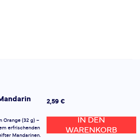
Mandarin
2,59 €
IN DEN
 Orange (32 g) –
dem erfrischenden
WARENKORB
fter Mandarinen.