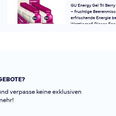
GU Energy Gel Tri Berry 
– fruchtige Beerenmisc
erfrischende Energie be
Wettkampf. Dieses Ener
Maltodextrin und Fructo
schnelle...
Gu
Energy Gel 
Banana Karton 
GU Energy Gel Strawbe
GEBOTE?
(24 x 32 g) – fruchtig-
Banane-Geschmack für 
nd verpasse keine exklusiven
während Training und 
mehr!
Energiegel liefert ein
Mischung...