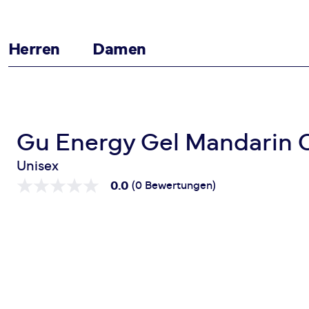
Herren
Damen
Zum Inhalt springen
Startseite
Energy Gel Mandarin Orange Karton (24 x 32g)
Gu Energy Gel Mandarin O
Unisex
0.0
(0 Bewertungen)