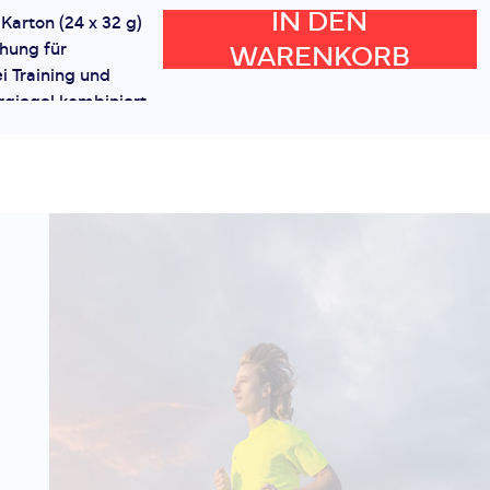
IN DEN
Karton (24 x 32 g)
hung für
WARENKORB
i Training und
giegel kombiniert
se für eine
Strawberry
59,99 €
(24 x 32g)
IN DEN
rry Banana Karton
süßer Erdbeer-
WARENKORB
leckere Energie
Wettkampf. Dieses
e ausgewogene