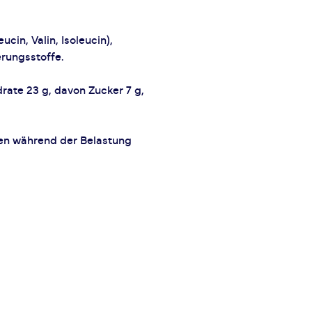
cin, Valin, Isoleucin),
erungsstoffe.
drate 23 g, davon Zucker 7 g,
ten während der Belastung