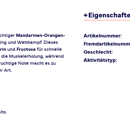
+
Eigenschaft
chtiger
Mandarinen-Orangen-
Artikelnummer:
ning und Wettkampf. Dieses
Fremdartikelnumm
rin
und
Fructose
für schnelle
Geschlecht:
 die Muskelerholung, während
Aktivitätstyp:
 fruchtige Note macht es zu
r Art.
lts