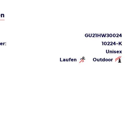
en
GU21HW30024
er:
10224-K
Unisex
Laufen
Outdoor