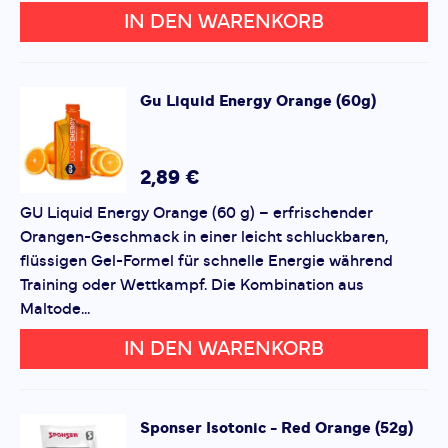
Laktosefrei, glutenfrei, ohne künstliche Farb- und
IN DEN WARENKORB
Konservierungsstoffe
.
Rezension
Rezension
Zutaten:
Gu
Liquid Energy Orange (60g)
Maltodextrin
Isomaltulose
Fruktose
*
Pflichtfelder
2,89 €
Saccharose
Mineralstoffe (Natriumcitrat, Kaliumcitrat,
GU Liquid Energy Orange (60 g) – erfrischender
Bewertung hinzufügen
Calciumcarbonat, Magnesiumcitrat)
Orangen-Geschmack in einer leicht schluckbaren,
Aroma
flüssigen Gel-Formel für schnelle Energie während
Dieses Formular ist durch reCAPTCHA geschützt – es gelten
Süßungsmittel (Sucralose, Steviolglycoside)
Training oder Wettkampf. Die Kombination aus
die
Datenschutzbestimmungen
und
Nutzungsbedingungen
von Google.
Maltode...
Nährwerte pro Portion (60g Pulver in 750ml Wasser):
IN DEN WARENKORB
Energie: 950kJ (225kcal)
Fett: 0g – davon gesättigt: 0g
Kohlenhydrate: 56g – davon Zucker: 15g
Eiweiß: 0g
Sponser
Isotonic - Red Orange (52g)