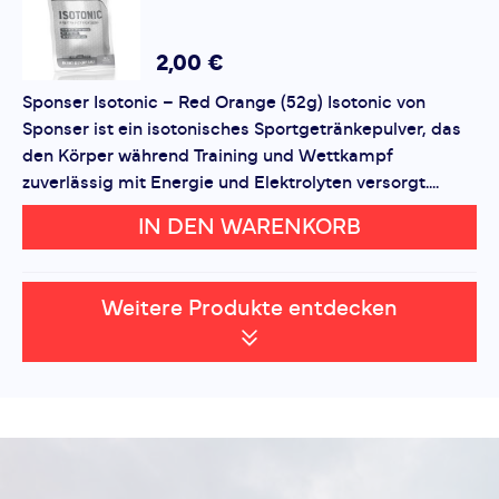
Salz: 0,7g
Anwendung:
2,00 €
1 Portion (60g Pulver) in ca. 750ml Wasser auflösen. Je
Sponser Isotonic – Red Orange (52g) Isotonic von
nach Bedarf während oder kurz vor der Belastung
Sponser ist ein isotonisches Sportgetränkepulver, das
trinken.
den Körper während Training und Wettkampf
Allergenhinweise:
zuverlässig mit Energie und Elektrolyten versorgt....
Keine kennzeichnungspflichtigen Allergene enthalten.
Laktosefrei, glutenfrei.
IN DEN WARENKORB
Weitere Produkte entdecken