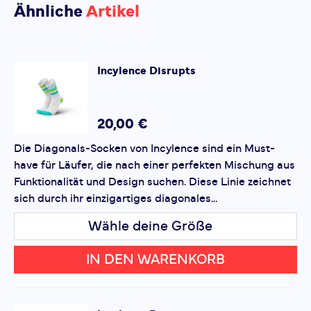
Bisher hat noch niemand dieses Produkt
Ähnliche
Artikel
bewertet.
SCHREIBE EINE BEWERTUNG
Incylence
Disrupts
Disrupts
Deine Bewertung:
Produktbewertung
20,00 €
Die Diagonals-Socken von Incylence sind ein Must-
Vorname
Vorname
have für Läufer, die nach einer perfekten Mischung aus
Funktionalität und Design suchen. Diese Linie zeichnet
sich durch ihr einzigartiges diagonales...
Überschrift
Überschrift
Wähle deine Größe
Rezension
Rezension
IN DEN WARENKORB