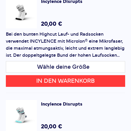
Incylence
Disrupts
*
Pflichtfelder
Bewertung hinzufügen
20,00 €
Bei den bunten Highcut Lauf- und Radsocken
Dieses Formular ist durch reCAPTCHA geschützt – es gelten
verwendet INCYLENCE mit Microlon® eine Mikrofaser,
die
Datenschutzbestimmungen
und
Nutzungsbedingungen
von Google.
die maximal atmungsaktiv, leicht und extrem langlebig
ist. Der doppeltgelegte Bund der hohen Laufsocken...
Wähle deine Größe
IN DEN WARENKORB
Incylence
Disrupts
20,00 €