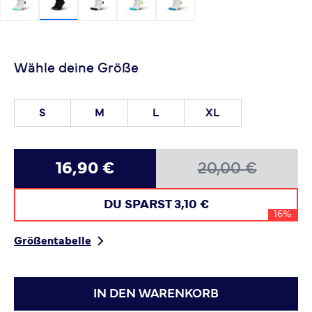
Wähle deine Größe
S
M
L
XL
16,90 €
20,00 €
DU SPARST
3,10 €
16%
Größentabelle
IN DEN WARENKORB