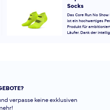
Socks
Das Core Run No Show 
ist ein hochwertiges P
Produkt für ambitionier
Läufer. Dank der intelli
Materialwahl überzeugt 
hervorragenden Ko...
Cep
Core Run 
Socks
Core Run No Show Socks 
perfekte Wahl für anspr
GEBOTE?
und aktive Menschen, d
Qualität und Leistung s
nd verpasse keine exklusiven
hochwertigen Materiali
mehr!
innovativen T...