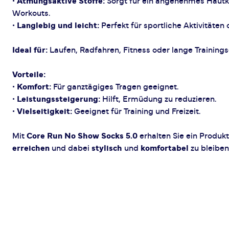
•
Atmungsaktive Stoffe:
Sorgt für ein angenehmes Hautkl
Workouts.
•
Langlebig und leicht:
Perfekt für sportliche Aktivitäten 
Ideal für:
Laufen, Radfahren, Fitness oder lange Trainings
Vorteile:
•
Komfort:
Für ganztägiges Tragen geeignet.
•
Leistungssteigerung:
Hilft, Ermüdung zu reduzieren.
•
Vielseitigkeit:
Geeignet für Training und Freizeit.
Mit
Core Run No Show Socks 5.0
erhalten Sie ein Produkt,
erreichen
und dabei
stylisch
und
komfortabel
zu bleiben