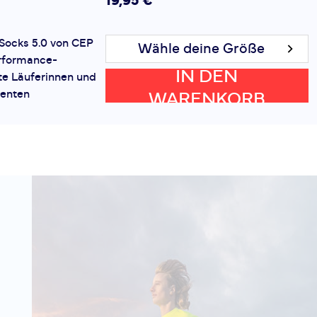
19,95 €
Socks 5.0 von CEP
Wähle deine Größe
erformance-
IN DEN
te Läuferinnen und
genten
WARENKORB
es mit einer
No Show
19,95 €
5.0 ist die
Wähle deine Größe
uchsvolle Sportler
IN DEN
ie auf höchste
etzen. Mit
WARENKORB
en und einer