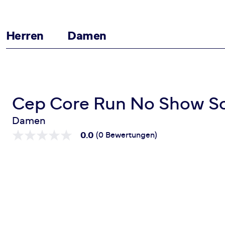
Herren
Damen
Zum Inhalt springen
Startseite
Core Run No Show Socks
Cep Core Run No Show S
Damen
0.0
(0 Bewertungen)