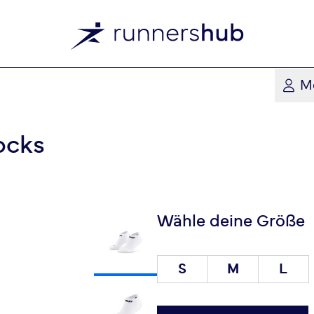
M
ocks
Wähle deine Größe
S
M
L