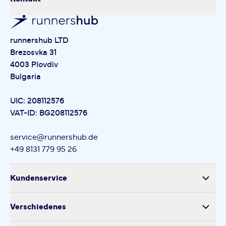
runnershub LTD
Brezosvka 31
4003 Plovdiv
Bulgaria
UIC: 208112576
VAT-ID: BG208112576
service@runnershub.de
+49 8131 779 95 26
Kundenservice
Versand
Verschiedenes
Retoure