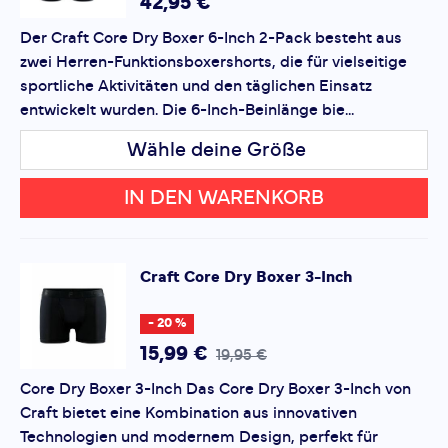
Produktbewertung
42,95 €
• Ergonomische Passform:
Ein körpernahes Design,
das volle Bewegungsfreiheit garantiert, ohne
Der Craft Core Dry Boxer 6-Inch 2-Pack besteht aus
Vorname
einzuengen.
Vorname
zwei Herren-Funktionsboxershorts, die für vielseitige
• Langlebigkeit:
Das strapazierfähige Material bleibt
sportliche Aktivitäten und den täglichen Einsatz
auch nach häufigem Gebrauch und Waschen in Top-
entwickelt wurden. Die 6-Inch-Beinlänge bie...
Überschrift
Überschrift
Zustand.
• Vielseitigkeit:
Wähle deine Größe
Ideal für eine Vielzahl von Aktivitäten
wie Laufen, Radfahren, Fitness oder den aktiven Alltag.
Rezension
Rezension
IN DEN WARENKORB
Pflegeleicht:
Maschinenwaschbar und pflegeleicht für
den täglichen Gebrauch.
Craft
Core Dry Boxer 3-Inch
*
Pflichtfelder
- 20 %
Bewertung hinzufügen
15,99 €
19,95 €
Core Dry Boxer 3-Inch Das Core Dry Boxer 3-Inch von
Dieses Formular ist durch reCAPTCHA geschützt – es gelten
Craft bietet eine Kombination aus innovativen
die
Datenschutzbestimmungen
und
Nutzungsbedingungen
von Google.
Technologien und modernem Design, perfekt für