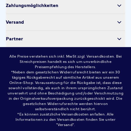
Über uns
Produktsicherheit
Zahlungsmöglichkeiten
Impressum
Verarbeitung personenbezogener Daten
Datenschutz
Versand
Kontakt
Cookie-Einstellungen
Partner
Widerrufsrecht
AGB
Alle Preise verstehen sich inkl. MwSt zzgl. Versandkosten. Bei
FAQ
Streichpreisen handelt es sich um unverbindliche
Preisempfehlung des Herstellers.
*Neben dem gesetzlichen Widerrufsrecht bieten wir ein 30
tägiges Rückgaberecht auf sämtliche Artikel aus unserem
Online-Shop. Voraussetzung für die Rückgabe ist, dass diese
sowohl vollständig, als auch in ihrem ursprünglichen Zustand
unversehrt und ohne Beschädigung und/oder Verschmutzung
in der Originalverkaufsverpackung zurückgeschickt wird. Die
gesetzlichen Widerrufsrechte werden hiervon
selbstverständlich nicht berührt.
*Es können zusätzliche Versandkosten anfallen. Alle
Informationen zu den Versandkosten finden Sie unter
"Versand".